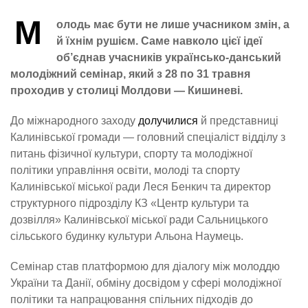
М
олодь має бути не лише учасником змін, а
й їхнім рушієм. Саме навколо цієї ідеї
об’єднав учасників українсько-данський
молодіжний семінар, який з 28 по 31 травня
проходив у столиці Молдови — Кишиневі.
До міжнародного заходу
долучилися
й представниці
Калинівської громади — головний спеціаліст відділу з
питань фізичної культури, спорту та молодіжної
політики управління освіти, молоді та спорту
Калинівської міської ради Леся Бенкич та директор
структурного підрозділу КЗ «Центр культури та
дозвілля» Калинівської міської ради Сальницького
сільського будинку культури Альона Наумець.
Семінар став платформою для діалогу між молоддю
України та Данії, обміну досвідом у сфері молодіжної
політики та напрацювання спільних підходів до