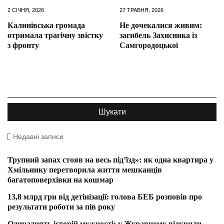
2 СІЧНЯ, 2026
27 ТРАВНЯ, 2026
Калинівська громада
Не дочекалися живим:
отримала трагічну звістку
загибель Захисника із
з фронту
Самгородоцької
Недавні записи
Трупний запах стояв на весь під’їзд»: як одна квартира у
Хмільнику перетворила життя мешканців
багатоповерхівки на кошмар
13,8 млрд грн від детінізації: голова БЕБ розповів про
результати роботи за пів року
Одинадцять історій мужності: у Журавному відкрили