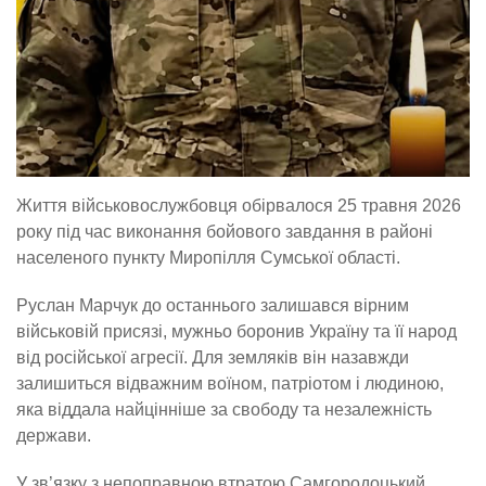
Життя військовослужбовця обірвалося 25 травня 2026
року під час виконання бойового завдання в районі
населеного пункту Миропілля Сумської області.
Руслан Марчук до останнього залишався вірним
військовій присязі, мужньо боронив Україну та її народ
від російської агресії. Для земляків він назавжди
залишиться відважним воїном, патріотом і людиною,
яка віддала найцінніше за свободу та незалежність
держави.
У зв’язку з непоправною втратою Самгородоцький