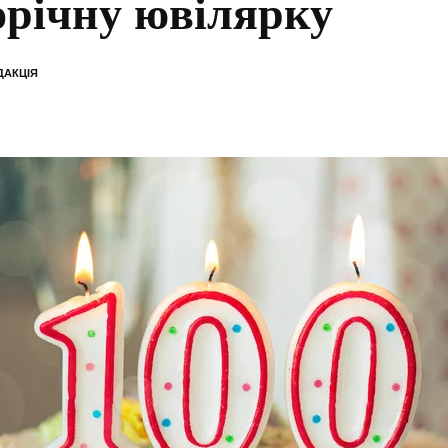
орічну ювілярку
ДАКЦІЯ