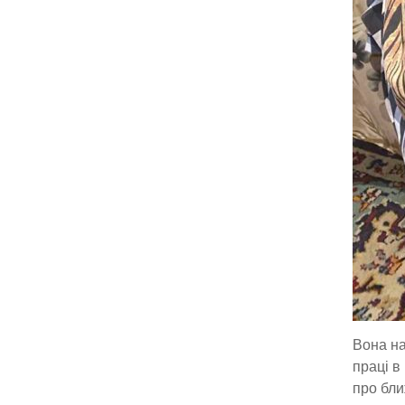
Вона на
праці в
про бли