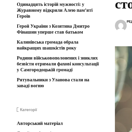
ст
Одинадцять історій мужності: у
Журавному відкрили Алею пам’яті
Героїв
РЕ
Герой України з Козятина Дмитро
Фінашин уперше став батьком
Калинівська громада обрала
найкращих шашкістів року
Родини військовополонених і зниклих
безвісти отримали фахові консультації
у Самгородоцькій громаді
Рятувальники з Уланова стали на
заваді вогню
Категорії
Авторський матеріал