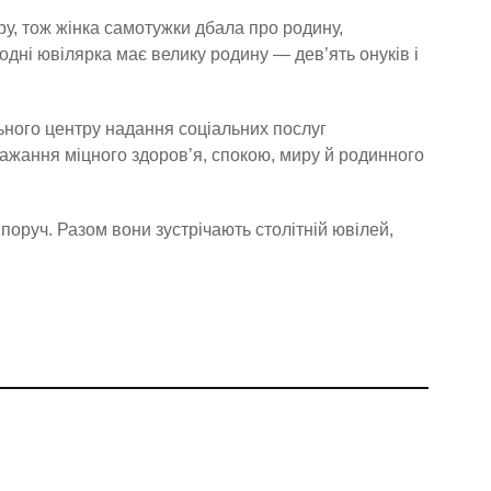
ру, тож жінка самотужки дбала про родину,
дні ювілярка має велику родину — дев’ять онуків і
ьного центру надання соціальних послуг
бажання міцного здоров’я, спокою, миру й родинного
 поруч. Разом вони зустрічають столітній ювілей,