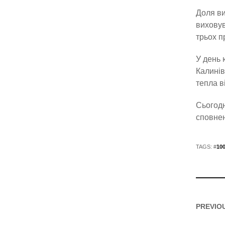
Доля ви
виховув
трьох п
У день 
Калинів
тепла в
Сьогодн
сповнен
TAGS: #
10
PREVIO