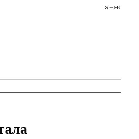
TG
FB
тала