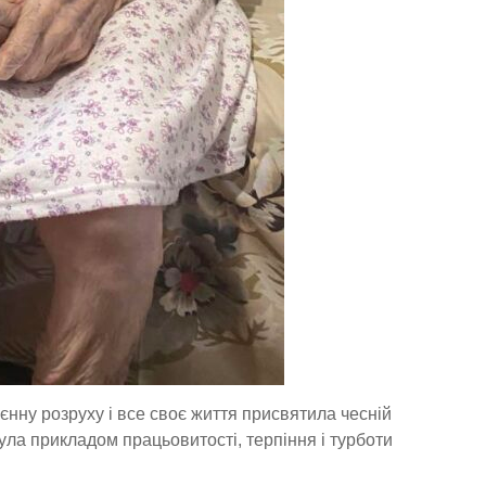
єнну розруху і все своє життя присвятила чесній
ула прикладом працьовитості, терпіння і турботи