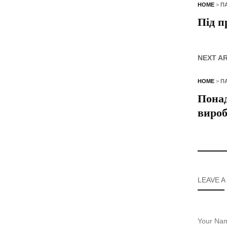
HOME
>
П
Під п
NEXT A
HOME
>
П
Понад
виро
LEAVE A