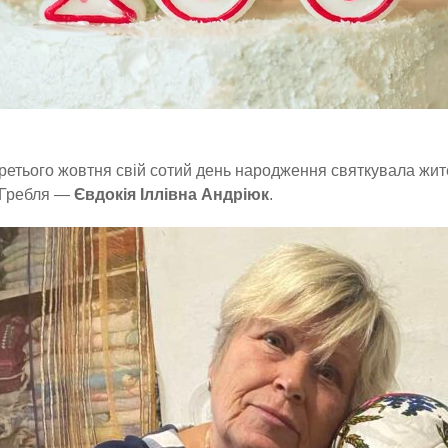
ретього жовтня свій сотий день народження святкувала жит
Гребля —
Євдокія Іллівна Андріюк
.