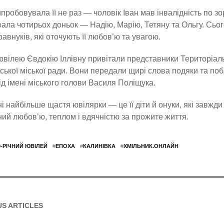
пробовувала її не раз — чоловік Іван мав інвалідність по зо
ала чотирьох доньок — Надію, Марію, Тетяну та Ольгу. Сього
равнуків, які оточують її любов’ю та увагою.
ювілею Євдокію Іллівну привітали представники Територіал
ської міської ради. Вони передали щирі слова подяки та по
ід імені міського голови Василя Поліщука.
і найбільше щастя ювілярки — це її діти й онуки, які завжди
ий любов’ю, теплом і вдячністю за прожите життя.
0-РІЧНИЙ ЮВІЛЕЙ
#
ЕПОХА
#
КАЛИНІВКА
#
ХМІЛЬНИК.ОНЛАЙН
US ARTICLES