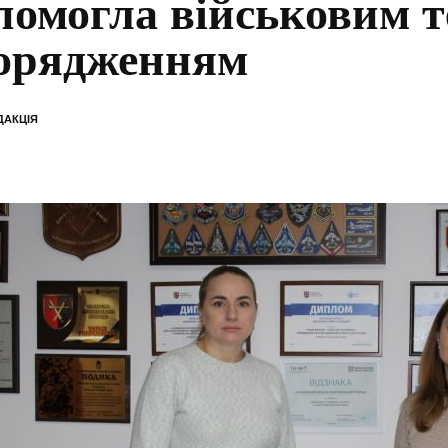
помогла військовим 
орядженням
ДАКЦІЯ