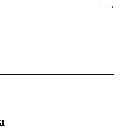
TG
FB
а