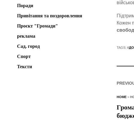
військо
Поради
Привітання та поздоровлення
Підтрим
Кожен п
Проєкт "Громади"
свобод
реклама
Сад, город
TAGS: #
ДО
Спорт
Тексти
PREVIO
HOME
>
Н
Грома
бюдже