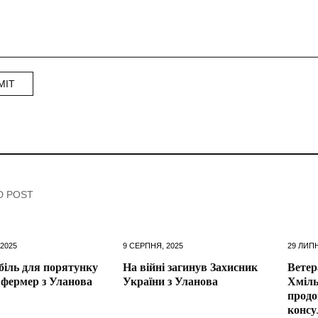
D POST
 2025
9 СЕРПНЯ, 2025
29 ЛИПН
іль для порятунку
На війні загинув Захисник
Ветер
 фермер з Уланова
України з Уланова
Хміль
продо
консу