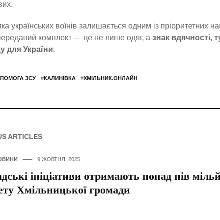
вих.
ка українських воїнів залишається одним із пріоритетних н
ереданий комплект — це не лише одяг, а
знак вдячності, 
у для України
.
ПОМОГА ЗСУ
#
КАЛИНІВКА
#
ХМІЛЬНИК.ОНЛАЙН
US ARTICLES
ОВИНИ
9 ЖОВТНЯ, 2025
дські ініціативи отримають понад пів мільй
ту Хмільницької громади