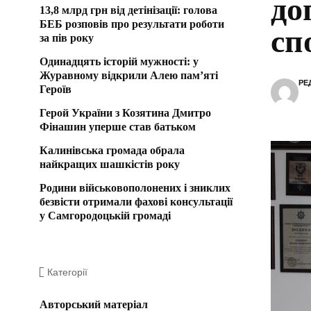
до
13,8 млрд грн від детінізації: голова
БЕБ розповів про результати роботи
сп
за пів року
Одинадцять історій мужності: у
Журавному відкрили Алею пам’яті
РЕ
Героїв
Герой України з Козятина Дмитро
Фінашин уперше став батьком
Калинівська громада обрала
найкращих шашкістів року
Родини військовополонених і зниклих
безвісти отримали фахові консультації
у Самгородоцькій громаді
Категорії
Авторський матеріал