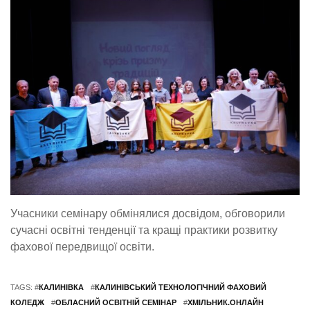
Учасники семінару обмінялися досвідом, обговорили
сучасні освітні тенденції та кращі практики розвитку
фахової передвищої освіти.
TAGS: #
КАЛИНІВКА
#
КАЛИНІВСЬКИЙ ТЕХНОЛОГІЧНИЙ ФАХОВИЙ
КОЛЕДЖ
#
ОБЛАСНИЙ ОСВІТНІЙ СЕМІНАР
#
ХМІЛЬНИК.ОНЛАЙН