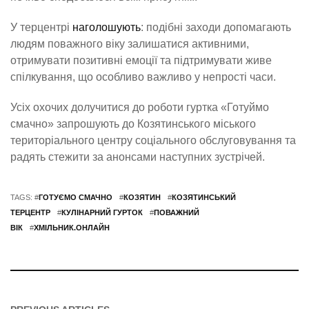
У терцентрі
наголошують
: подібні заходи допомагають
людям поважного віку залишатися активними,
отримувати позитивні емоції та підтримувати живе
спілкування, що особливо важливо у непрості часи.
Усіх охочих долучитися до роботи гуртка «Готуймо
смачно» запрошують до Козятинського міського
територіального центру соціального обслуговування та
радять стежити за анонсами наступних зустрічей.
TAGS: #
ГОТУЄМО СМАЧНО
#
КОЗЯТИН
#
КОЗЯТИНСЬКИЙ
ТЕРЦЕНТР
#
КУЛІНАРНИЙ ГУРТОК
#
ПОВАЖНИЙ
ВІК
#
ХМІЛЬНИК.ОНЛАЙН