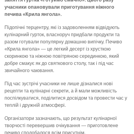
учасники опановували приготування ніжного
печива «Крила янгола».
Підопічні терцентру, які із задоволенням відвідують
кулінарний гурток, власноруч придбали продукти та
разом готували популярну домашню випічку. Печиво
«Крила янгола» — це легкий десерт із хрусткою
скоринкою та ніжною повітряною серединкою, який
добре смакує як до святкового столу, так і під час
звичайного чаювання.
Під час зустрічі учасники не лише дізналися нові
рецепти та кулінарні секрети, а й мали можливість
поспілкуватися, поділитися досвідом та провести час у
теплій і дружній атмосфері.
Організатори зазначають, що результат кулінарної
творчості перевершив очікування — приготовлене
печиво сподобалося всім присутнім.