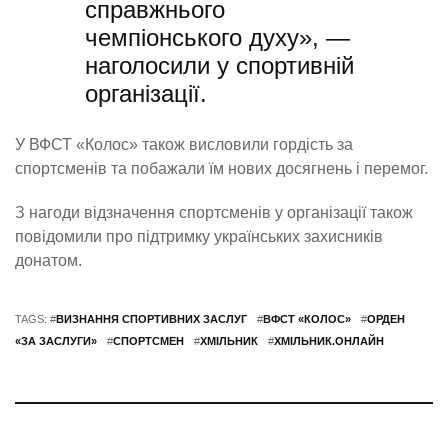
справжнього
чемпіонського духу», —
наголосили у спортивній
організації.
У ВФСТ «Колос» також висловили гордість за
спортсменів та побажали їм нових досягнень і перемог.
З нагоди відзначення спортсменів у організації також
повідомили про підтримку українських захисників
донатом.
TAGS: #
ВИЗНАННЯ СПОРТИВНИХ ЗАСЛУГ
#
ВФСТ «КОЛОС»
#
ОРДЕН
«ЗА ЗАСЛУГИ»
#
СПОРТСМЕН
#
ХМІЛЬНИК
#
ХМІЛЬНИК.ОНЛАЙН