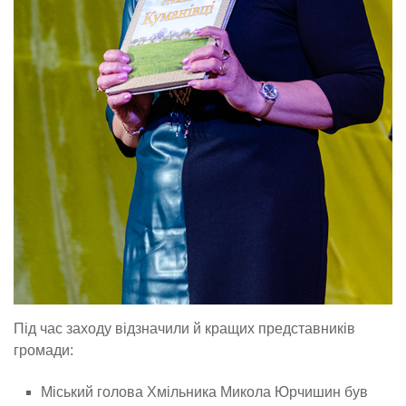
Під час заходу відзначили й кращих представників
громади:
Міський голова Хмільника Микола Юрчишин був