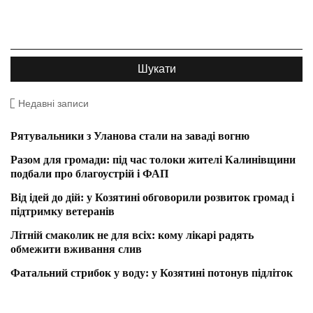
Недавні записи
Рятувальники з Уланова стали на заваді вогню
Разом для громади: під час толоки жителі Калинівщини
подбали про благоустрій і ФАП
Від ідей до дій: у Козятині обговорили розвиток громад і
підтримку ветеранів
Літній смаколик не для всіх: кому лікарі радять
обмежити вживання слив
Фатальний стрибок у воду: у Козятині потонув підліток