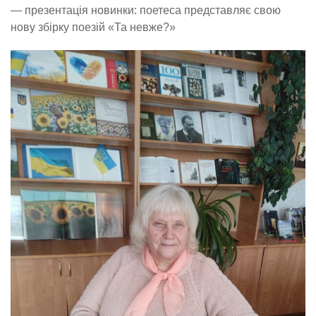
— презентація новинки: поетеса представляє свою
нову збірку поезій «Та невже?»