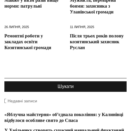
Майже у вісім разів вище
Мужність, перевірена
норми: патрульні
боями: захисника з
Уланівської громади
26 ЛИПНЯ, 2025
11 ЛИПНЯ, 2025
Ремонтні роботи у
Після трьох років полону
закладах освіти
козятинський захисник
Козятинської громади
Руслан
Недавні записи
«Яблучна майстерня» об’єднала покоління: у Калинівці
відбулося особливе свято до Спаса
У Хмільнику створять сучасний навчальний фруктовий