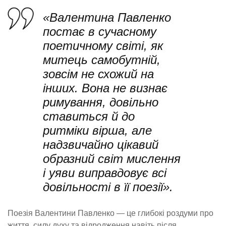
«Валентина Павленко
постає в сучасному
поетичному світі, як
митець самобутній,
зовсім не схожий на
інших. Вона не визнає
римування, довільно
ставиться й до
ритміки вірша, але
надзвичайно цікавий
образний світ мислення
і уяви виправдовує всі
довільності в її поезії».
Поезія Валентини Павленко — це глибокі роздуми про
життя, силу духу та відродження навіть після