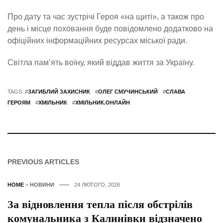
Про дату та час зустрічі Героя «на щиті», а також про
день і місце поховання буде повідомлено додатково на
офіційних інформаційних ресурсах міської ради.
Світла пам’ять воїну, який віддав життя за Україну.
TAGS: #
ЗАГИБЛИЙ ЗАХИСНИК
#
ОЛЕГ СМУЧИНСЬКИЙ
#
СЛАВА
ГЕРОЯМ
#
ХМІЛЬНИК
#
ХМІЛЬНИК.ОНЛАЙН
PREVIOUS ARTICLES
HOME
>
НОВИНИ
24 ЛЮТОГО, 2026
За відновлення тепла після обстрілів
комунальника з Калинівки відзначено