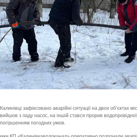
Калинівці зафіксовано аварійні ситуації на двох об’єктах мі
вийшов з ладу насос, на іншій стався прорив водопровідної 
погіршенням погодних умов.
ики КП «Калинівкаводоканал» оперативно розпочали аварі