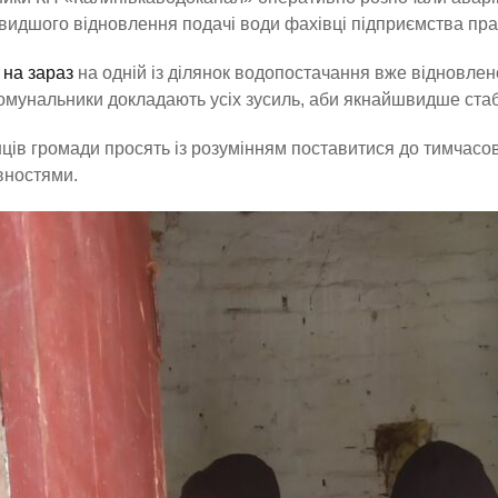
идшого відновлення подачі води фахівці підприємства пра
на зараз
на одній із ділянок водопостачання вже відновле
Комунальники докладають усіх зусиль, аби якнайшвидше стаб
ів громади просять із розумінням поставитися до тимчасо
вностями.