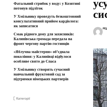
ус
Фатальний стрибок у воду: у Козятині
потонув підліток
си
У Хмільнику проведуть безкоштовний
консультативний прийом кардіолога:
як записатися
РЕ
Смак рідного дому для захисників:
Калинівська громада передала на
фронт чергову партію гостинців
«Яблучна майстерня» об’єднала
покоління: у Калинівці відбулося
особливе свято до Спаса
У Хмільнику створять сучасний
навчальний фруктовий сад за
підтримки німецьких партнерів
Категорії