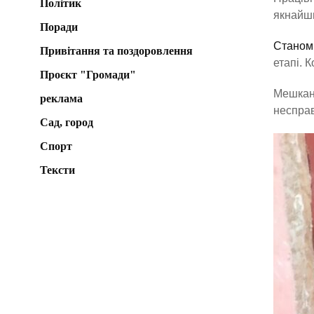
Політик
якнайшв
Поради
Станом 
Привітання та поздоровлення
етапі. 
Проєкт "Громади"
Мешканц
реклама
неспра
Сад, город
Спорт
Тексти