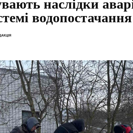
увають наслідки авар
стемі водопостачання
ДАКЦІЯ