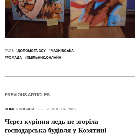
TAGS: #
ДОПОМОГА ЗСУ
#
МАХНІВСЬКА
ГРОМАДА
#
ХМІЛЬНИК.ОНЛАЙН
PREVIOUS ARTICLES
HOME
>
НОВИНИ
26 ЖОВТНЯ, 2025
Через куріння ледь не згоріла
господарська будівля у Козятині