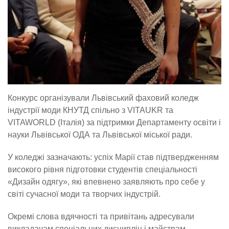
Конкурс організували Львівський фаховий коледж
індустрії моди КНУТД спільно з VITAUKR та
VITAWORLD (Італія) за підтримки Департаменту освіти і
науки Львівської ОДА та Львівської міської ради.
У коледжі зазначають: успіх Марії став підтвердженням
високого рівня підготовки студентів спеціальності
«Дизайн одягу», які впевнено заявляють про себе у
світі сучасної моди та творчих індустрій.
Окремі слова вдячності та привітань адресували
викладачам спеціальних дисциплін і майстрам