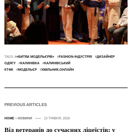
TAGS: #
«БИТВА МОДЕЛЬЄРІВ»
#
FASHION-ІНДУСТРІЯ
#
ДИЗАЙНЕР
ОДЯГУ
#
КАЛИНІВКА
#
КАЛИНІВСЬКИЙ
КТФК
#
МОДЕЛЬЄР
#
ХМІЛЬНИК.ОНЛАЙН
PREVIOUS ARTICLES
HOME
>
НОВИНИ
13 ТРАВНЯ, 2026
Від ветеранів до сучасних ліцеїстів: у