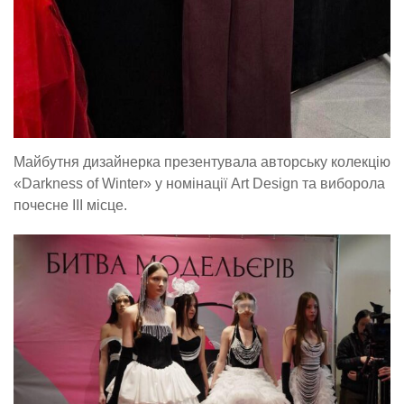
Майбутня дизайнерка презентувала авторську колекцію
«Darkness of Winter» у номінації Art Design та виборола
почесне III місце.