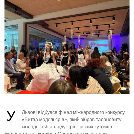
У
Львові відбувся фінал міжнародного конкурсу
«Битва модельєрів», який зібрав талановиту
молодь fashion-індустрії з різних куточків
України та з-за кордону. Серед учасників гідно