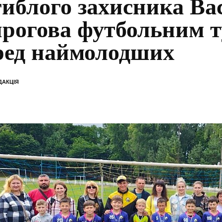
гиблого захисника Ва
рогова футбольним т
ред наймолодших
ДАКЦІЯ