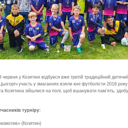
9 червня у Козятині відбувся вже третій традиційний дитячи
Цьогоріч участь у змаганнях взяли юні футболісти 2016 рок
та Козятина зійшлися на полі, щоб вшанувати пам’ять, здоб
часників турніру:
комотив» (Козятин)