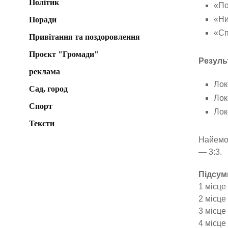
Політик
«По
«Ни
Поради
«Сп
Привітання та поздоровлення
Проєкт "Громади"
Резуль
реклама
Лок
Сад, город
Лок
Спорт
Лок
Тексти
Найемоц
— 3:3.
Підсум
1 місце
2 місце
3 місце
4 місце