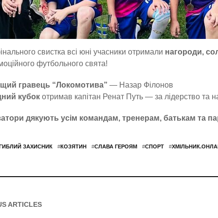
інального свистка всі юні учасники отримали
нагороди, со
моційного футбольного свята!
щий гравець “Локомотива”
— Назар Філонов
ний кубок
отримав капітан Ренат Путь — за лідерство та н
затори дякують усім командам, тренерам, батькам та п
ГИБЛИЙ ЗАХИСНИК
#
КОЗЯТИН
#
СЛАВА ГЕРОЯМ
#
СПОРТ
#
ХМІЛЬНИК.ОНЛА
US ARTICLES