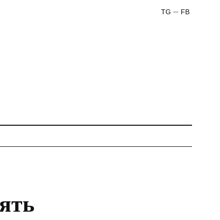
TG
FB
ять