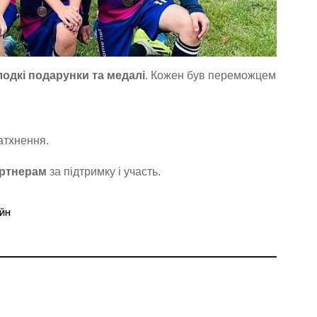
лодкі подарунки та медалі
. Кожен був переможцем
атхнення.
артнерам
за підтримку і участь.
ЙН