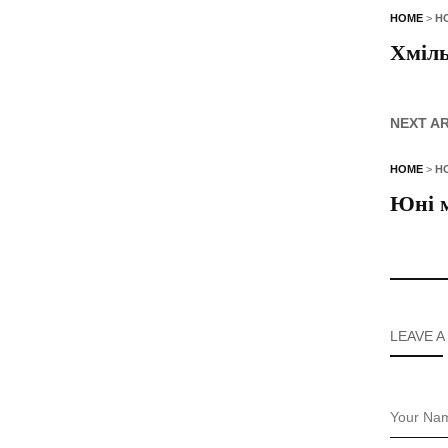
HOME
>
Н
Хміль
NEXT A
HOME
>
Н
Юні м
LEAVE A