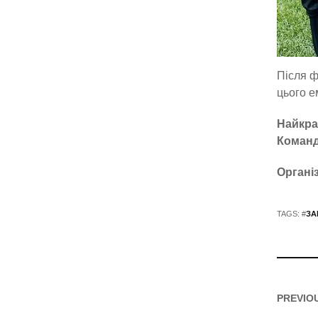
Після ф
цього е
Найкра
Команд
Органі
TAGS: #
ЗА
PREVIO