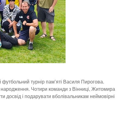
й футбольний турнір пам’яті Василя Пирогова.
у народження. Чотири команди з Вінниці, Житомира
ути досвід і подарувати вболівальникам неймовірні