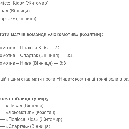
лісся Kids» (Житомир)
ва» (Вінниця)
артак» (Вінниця)
тати матчів команди «Локомотив» (Козятин):
омотив – Полісся Kids — 2:2
омотив – Спартак (Вінниця) — 3:1
омотив – Нива (Вінниця) — 3:3
ійнішим став матч проти «Ниви»: козятинці тричі вели в рах
кова таблиця турніру:
 — «Нива» (Вінниця)
 — «Локомотив» (Козятин)
 — «Полісся Kids» (Житомир)
 — «Спартак» (Вінниця)