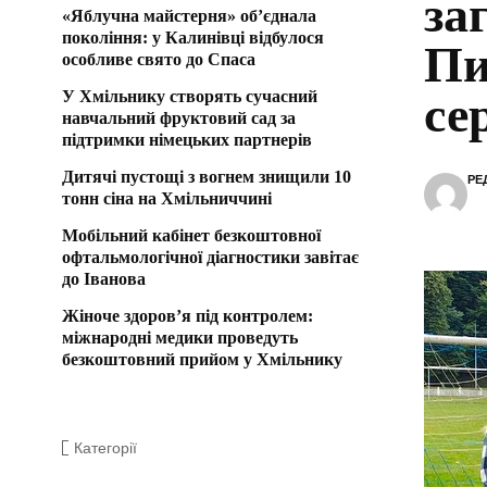
за
«Яблучна майстерня» об’єднала
покоління: у Калинівці відбулося
Пи
особливе свято до Спаса
У Хмільнику створять сучасний
се
навчальний фруктовий сад за
підтримки німецьких партнерів
Дитячі пустощі з вогнем знищили 10
РЕ
тонн сіна на Хмільниччині
Мобільний кабінет безкоштовної
офтальмологічної діагностики завітає
до Іванова
Жіноче здоров’я під контролем:
міжнародні медики проведуть
безкоштовний прийом у Хмільнику
Категорії