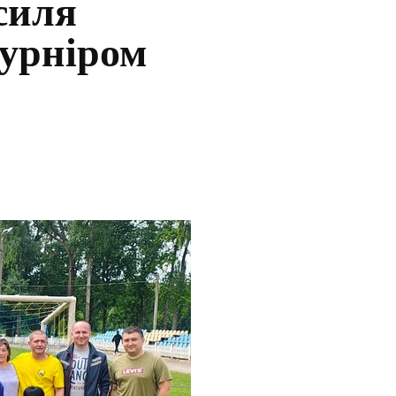
силя
урніром