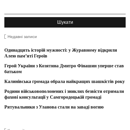
Недавні записи
Одинадцять історій мужності: у Журавному відкрили
Алею пам’яті Героїв
Герой України з Козятина Дмитро Фінашин уперше став
батьком
Калинівська громада обрала найкращих шашкістів року
Родини військовополонених і зниклих безвісти отримали
фахові консультації у Самгородоцькій громаді
Рятувальники з Уланова стали на заваді вогню