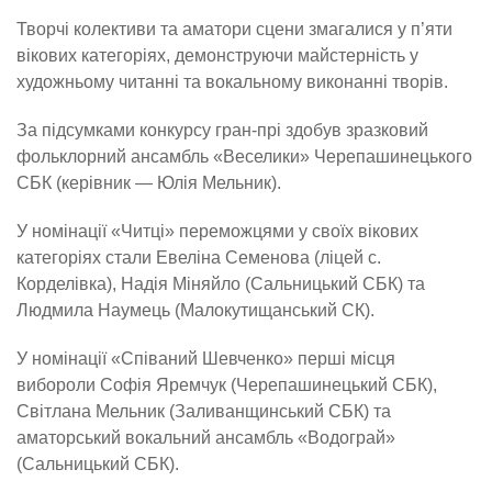
Творчі колективи та аматори сцени змагалися у п’яти
вікових категоріях, демонструючи майстерність у
художньому читанні та вокальному виконанні творів.
За підсумками конкурсу гран-прі здобув зразковий
фольклорний ансамбль «Веселики» Черепашинецького
СБК (керівник — Юлія Мельник).
У номінації «Читці» переможцями у своїх вікових
категоріях стали Евеліна Семенова (ліцей с.
Корделівка), Надія Міняйло (Сальницький СБК) та
Людмила Наумець (Малокутищанський СК).
У номінації «Співаний Шевченко» перші місця
вибороли Софія Яремчук (Черепашинецький СБК),
Світлана Мельник (Заливанщинський СБК) та
аматорський вокальний ансамбль «Водограй»
(Сальницький СБК).