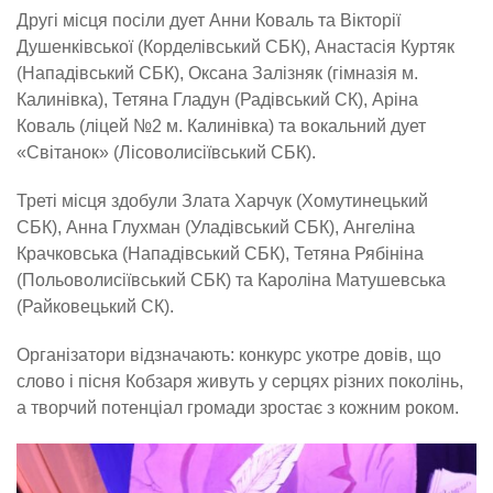
Другі місця посіли дует Анни Коваль та Вікторії
Душенківської (Корделівський СБК), Анастасія Куртяк
(Нападівський СБК), Оксана Залізняк (гімназія м.
Калинівка), Тетяна Гладун (Радівський СК), Аріна
Коваль (ліцей №2 м. Калинівка) та вокальний дует
«Світанок» (Лісоволисіївський СБК).
Треті місця здобули Злата Харчук (Хомутинецький
СБК), Анна Глухман (Уладівський СБК), Ангеліна
Крачковська (Нападівський СБК), Тетяна Рябініна
(Польоволисіївський СБК) та Кароліна Матушевська
(Райковецький СК).
Організатори відзначають: конкурс укотре довів, що
слово і пісня Кобзаря живуть у серцях різних поколінь,
а творчий потенціал громади зростає з кожним роком.