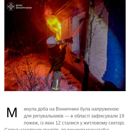
М
инула доба на Вінниччині була напруженою
для рятувальників — в області зафіксували 19
пожеж, із яких 12 сталися у житловому секторі.
Серед населених пунктів, де виникли масштабні