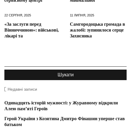
сервісному центрі
мінімальної
22 СЕРПНЯ, 2025
11 ЛИПНЯ, 2025
«За заслуги перед
Самгородоцька громада в
Вінниччиною»: військові,
жалобі: зупинилося серце
лікарі та
Захисника
Недавні записи
Одинадцять історій мужності: у Журавному відкрили
Алею пам’яті Героїв
Герой України з Козятина Дмитро Фінашин уперше став
батьком