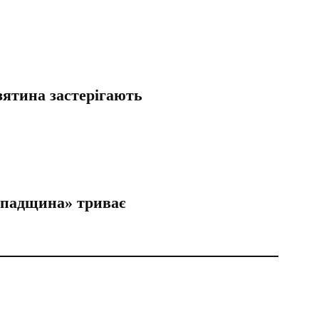
зятина застерігають
спадщина» триває