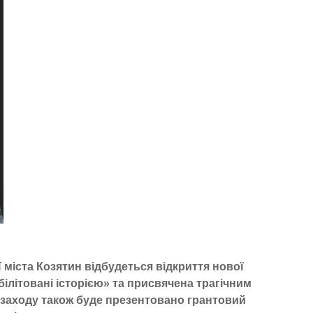
ії міста Козятин відбудеться відкриття нової
білітовані історією» та присвячена трагічним
ас заходу також буде презентовано грантовий