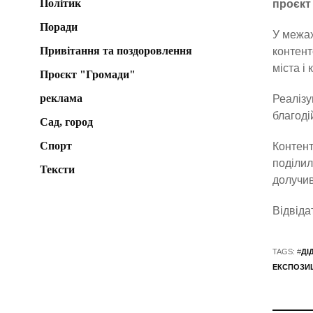
Політик
проєкт
Поради
У межах
Привітання та поздоровлення
контент
міста і 
Проєкт "Громади"
реклама
Реалізу
благоді
Сад, город
Спорт
Контент
поділил
Тексти
долучив
Відвіда
TAGS: #
ДІ
ЕКСПОЗИЦ