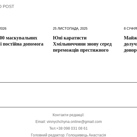
D POST
2026
25 ЛИСТОПАДА, 2025
8 СІЧНЯ
00 маскувальних
Юні каратисти
Майже
 і постійна допомога
Хмільниччини знову серед
долуч
переможців престижного
донор
Контакти редакції:
Email: vinnychchyna.online@gmail.com
Тел:+38 098 031 08 61
Головний редактор: Голошивець Анастасія