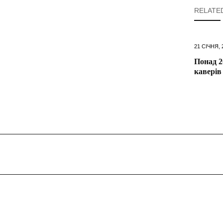
RELATE
21 СІЧНЯ, 
Понад 2
каверів