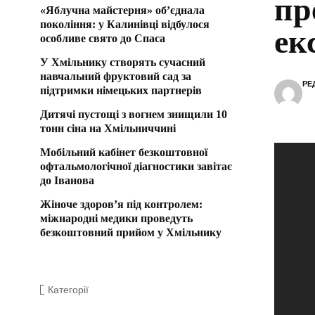
пр
«Яблучна майстерня» об’єднала
покоління: у Калинівці відбулося
ек
особливе свято до Спаса
У Хмільнику створять сучасний
навчальний фруктовий сад за
РЕ
підтримки німецьких партнерів
Дитячі пустощі з вогнем знищили 10
тонн сіна на Хмільниччині
Мобільний кабінет безкоштовної
офтальмологічної діагностики завітає
до Іванова
Жіноче здоров’я під контролем:
міжнародні медики проведуть
безкоштовний прийом у Хмільнику
Категорії