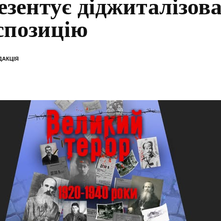
езентує діджиталізов
спозицію
ДАКЦІЯ