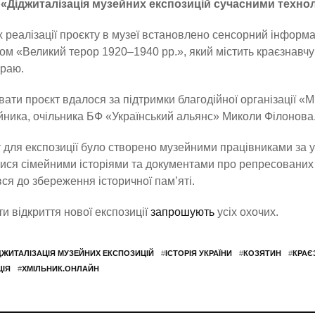
 «Діджиталізація музейних експозицій сучасними технол
 реалізації проєкту в музеї встановлено сенсорний інформ
ом «Великий терор 1920–1940 рр.», який містить краєзнавч
краю.
вати проєкт вдалося за підтримки благодійної організації «
йника, очільника БФ «Український альянс» Миколи Філонова
 для експозиції було створено музейними працівниками за у
ися сімейними історіями та документами про репресованих 
ся до збереження історичної пам’яті.
ти відкриття нової експозиції
запрошують
усіх охочих.
ДЖИТАЛІЗАЦІЯ МУЗЕЙНИХ ЕКСПОЗИЦІЙ
#
ІСТОРІЯ УКРАЇНИ
#
КОЗЯТИН
#
КРАЄ
ІЯ
#
ХМІЛЬНИК.ОНЛАЙН