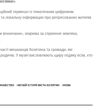
огіями».
аційний термінал із тематичним цифровим
у та локальну інформацію про репресованих жителів
Ми вінничани», зокрема за сприяння земляка,
.
часті мешканців Козятина та громади, які
родичів. У музеї висловлюють щиру подяку всім, хто
ЗНАВСТВО
#
МУЗЕЙ ІСТОРІЇ МІСТА КОЗЯТИН
#
НОВА