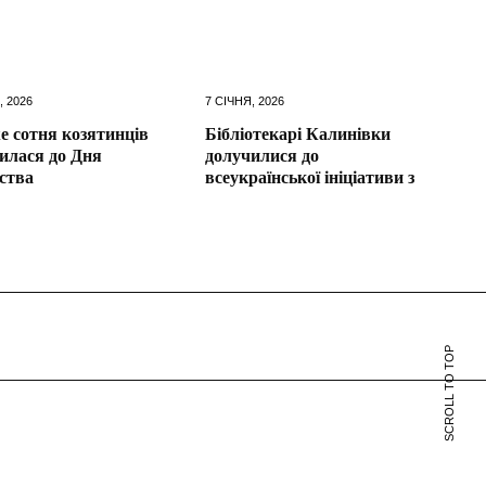
, 2026
7 СІЧНЯ, 2026
 сотня козятинців
Бібліотекарі Калинівки
илася до Дня
долучилися до
ства
всеукраїнської ініціативи з
SCROLL TO TOP