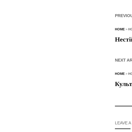
PREVIO
HOME
>
Н
Несті
NEXT A
HOME
>
Н
Культ
LEAVE A