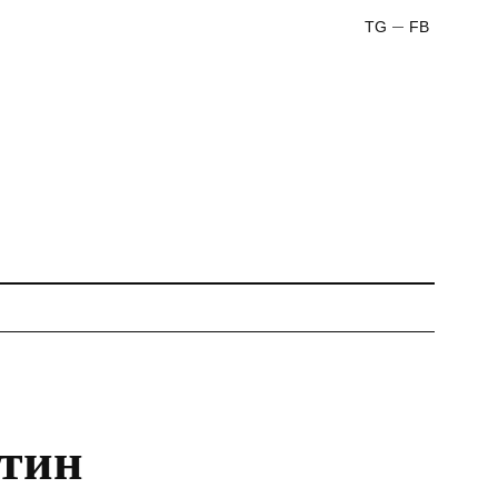
TG
FB
ятин