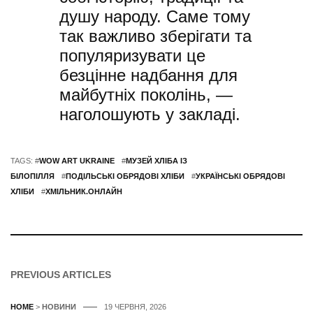
душу народу. Саме тому
так важливо зберігати та
популяризувати це
безцінне надбання для
майбутніх поколінь, —
наголошують у закладі.
TAGS: #
WOW ART UKRAINE
#
МУЗЕЙ ХЛІБА ІЗ
БІЛОПІЛЛЯ
#
ПОДІЛЬСЬКІ ОБРЯДОВІ ХЛІБИ
#
УКРАЇНСЬКІ ОБРЯДОВІ
ХЛІБИ
#
ХМІЛЬНИК.ОНЛАЙН
PREVIOUS ARTICLES
HOME
>
НОВИНИ
19 ЧЕРВНЯ, 2026