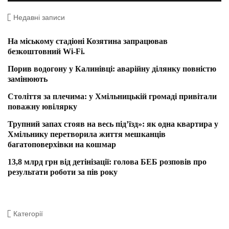
Недавні записи
На міському стадіоні Козятина запрацював
безкоштовний Wi-Fi.
Порив водогону у Калинівці: аварійну ділянку повністю
замінюють
Століття за плечима: у Хмільницькій громаді привітали
поважну ювілярку
Трупний запах стояв на весь під’їзд»: як одна квартира у
Хмільнику перетворила життя мешканців
багатоповерхівки на кошмар
13,8 млрд грн від детінізації: голова БЕБ розповів про
результати роботи за пів року
Категорії