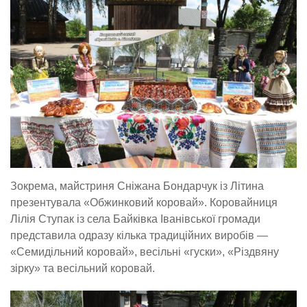
Зокрема, майстриня Сніжана Бондарчук із Літина
презентувала «Обжинковий коровай». Коровайниця
Лілія Ступак із села Байківка Іванівської громади
представила одразу кілька традиційних виробів —
«Семидільний коровай», весільні «гуски», «Різдвяну
зірку» та весільний коровай.