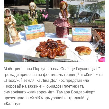
Майстриня Інна Порхун із села Селище Глуховецької
громади привезла на фестиваль традиційні «Книш» та
«Паску». Її землячка Ліна Долінос представила
«Коровай на зажинки», обрядові плетінки та
символічних «жайворонків». Тамара Бондар-Ферт
презентувала «Хліб мармуровий» і традиційну
«Калиту».