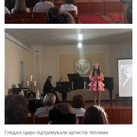
Глядачі щиро підтримували артистів теплими