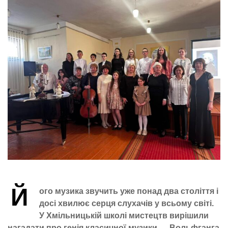
Й
ого музика звучить уже понад два століття і
досі хвилює серця слухачів у всьому світі.
У Хмільницькій школі мистецтв вирішили
нагадати про генія класичної музики — Вольфганга