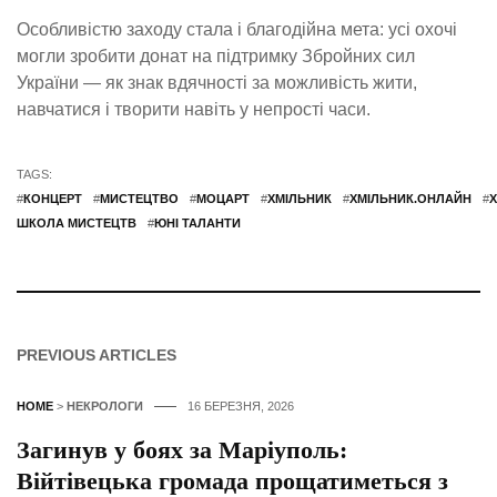
Особливістю заходу стала і благодійна мета: усі охочі
могли зробити донат на підтримку Збройних сил
України — як знак вдячності за можливість жити,
навчатися і творити навіть у непрості часи.
TAGS:
#
КОНЦЕРТ
#
МИСТЕЦТВО
#
МОЦАРТ
#
ХМІЛЬНИК
#
ХМІЛЬНИК.ОНЛАЙН
#
ШКОЛА МИСТЕЦТВ
#
ЮНІ ТАЛАНТИ
PREVIOUS ARTICLES
HOME
>
НЕКРОЛОГИ
16 БЕРЕЗНЯ, 2026
Загинув у боях за Маріуполь:
Війтівецька громада прощатиметься з