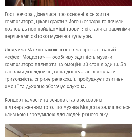
Гості вечора дізналися про основні віхи життя
композитора, цікаві факти з його біографії та почули
розповідь про найвідоміші твори, які стали справжніми
перлинами світової музичної культури.
Людмила Матяш також розповіла про так званий
«ефект Моцарта» — особливу здатність музики
композитора впливати на емоційний стан людини. За
словами дослідників, вона допомагає знижувати
тривожність, сприяє релаксації, пробуджує позитивні
емоції та духовно збагачує слухача.
Концертна частина вечора стала яскравим
підтвердженням того, що музика Моцарта залишається
близькою і зрозумілою для людей різного віку.