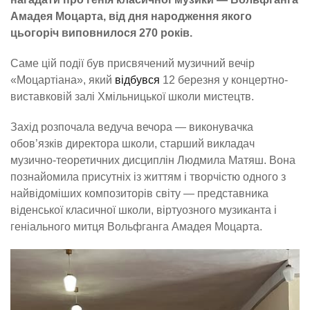
Амадея Моцарта, від дня народження якого
цьогоріч виповнилося 270 років.
Саме цій події був присвячений музичний вечір
«Моцартіана», який
відбувся
12 березня у концертно-
виставковій залі Хмільницької школи мистецтв.
Захід розпочала ведуча вечора — виконувачка
обов’язків директора школи, старший викладач
музично-теоретичних дисциплін Людмила Матяш. Вона
познайомила присутніх із життям і творчістю одного з
найвідоміших композиторів світу — представника
віденської класичної школи, віртуозного музиканта і
геніального митця Вольфганга Амадея Моцарта.