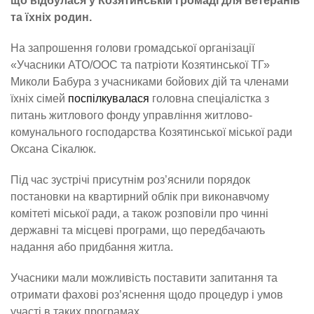
що відбулася у Козятинській громаді для ветеранів
та їхніх родин.
На запрошення голови громадської організації
«Учасники АТО/ООС та патріоти Козятинської ТГ»
Миколи Бабура з учасниками бойових дій та членами
їхніх сімей
поспілкувалася
головна спеціалістка з
питань житлового фонду управління житлово-
комунального господарства Козятинської міської ради
Оксана Сікалюк.
Під час зустрічі присутнім роз’яснили порядок
постановки на квартирний облік при виконавчому
комітеті міської ради, а також розповіли про чинні
державні та місцеві програми, що передбачають
надання або придбання житла.
Учасники мали можливість поставити запитання та
отримати фахові роз’яснення щодо процедур і умов
участі в таких програмах.