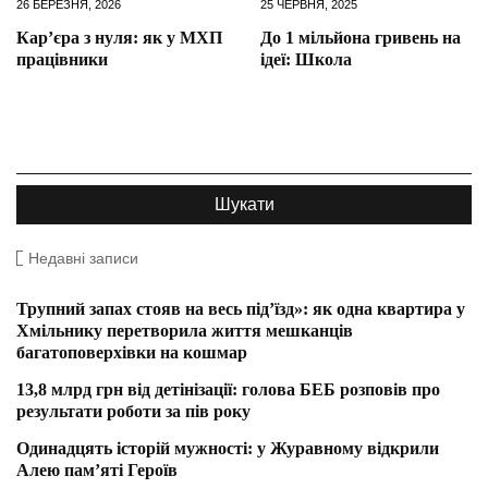
26 БЕРЕЗНЯ, 2026
25 ЧЕРВНЯ, 2025
Кар’єра з нуля: як у МХП
До 1 мільйона гривень на
працівники
ідеї: Школа
Недавні записи
Трупний запах стояв на весь під’їзд»: як одна квартира у
Хмільнику перетворила життя мешканців
багатоповерхівки на кошмар
13,8 млрд грн від детінізації: голова БЕБ розповів про
результати роботи за пів року
Одинадцять історій мужності: у Журавному відкрили
Алею пам’яті Героїв