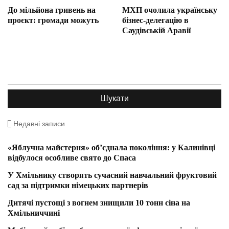
До мільйона гривень на
МХП очолила українську
проєкт: громади можуть
бізнес-делегацію в
Саудівській Аравії
Недавні записи
«Яблучна майстерня» об’єднала покоління: у Калинівці
відбулося особливе свято до Спаса
У Хмільнику створять сучасний навчальний фруктовий
сад за підтримки німецьких партнерів
Дитячі пустощі з вогнем знищили 10 тонн сіна на
Хмільниччині