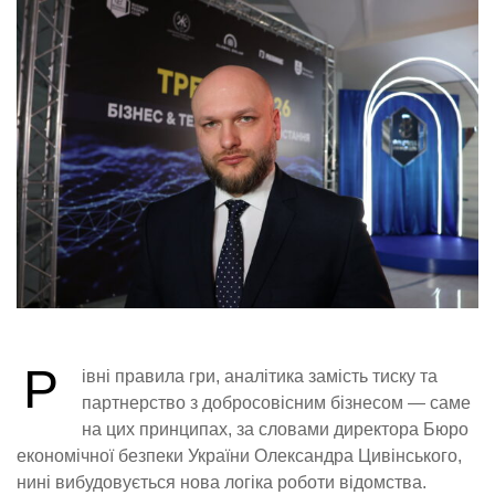
Р
івні правила гри, аналітика замість тиску та
партнерство з добросовісним бізнесом — саме
на цих принципах, за словами директора Бюро
економічної безпеки України Олександра Цивінського,
нині вибудовується нова логіка роботи відомства.