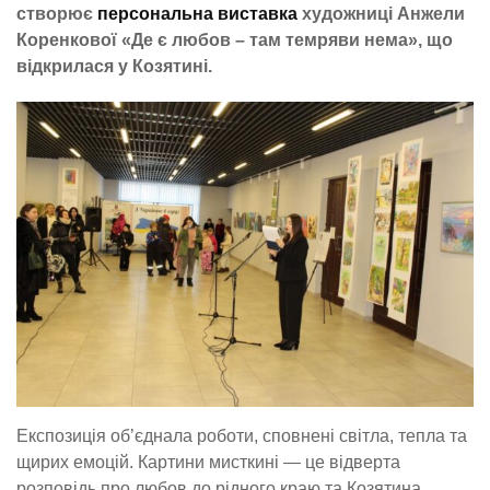
створює
персональна виставка
художниці Анжели
Коренкової «Де є любов – там темряви нема», що
відкрилася у Козятині.
Експозиція об’єднала роботи, сповнені світла, тепла та
щирих емоцій. Картини мисткині — це відверта
розповідь про любов до рідного краю та Козятина,