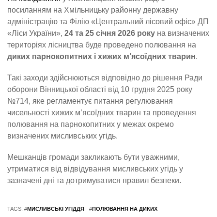
посиланням на Хмільницьку районну державну
адміністрацію та Філію «Центральний лісовий офіс» ДП
«Ліси України»,
24 та 25 січня 2026 року
на визначених
територіях лісництва буде проведено полювання на
диких парнокопитних і хижих м’ясоїдних тварин
.
Такі заходи здійснюються відповідно до рішення Ради
оборони Вінницької області від 10 грудня 2025 року
№714, яке регламентує питання регулювання
чисельності хижих м’ясоїдних тварин та проведення
полювання на парнокопитних у межах окремо
визначених мисливських угідь.
Мешканців громади закликають бути уважними,
утриматися від відвідування мисливських угідь у
зазначені дні та дотримуватися правил безпеки.
TAGS: #
МИСЛИВСЬКІ УГІДДЯ
#
ПОЛЮВАННЯ НА ДИКИХ