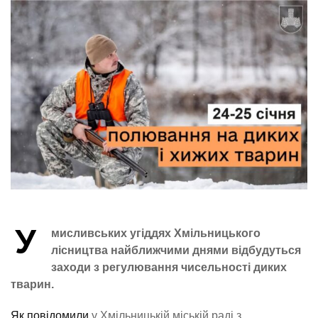
У
мисливських угіддях Хмільницького
лісництва найближчими днями відбудуться
заходи з регулювання чисельності диких
тварин.
Як повідомили
у Хмільницькій міській раді з