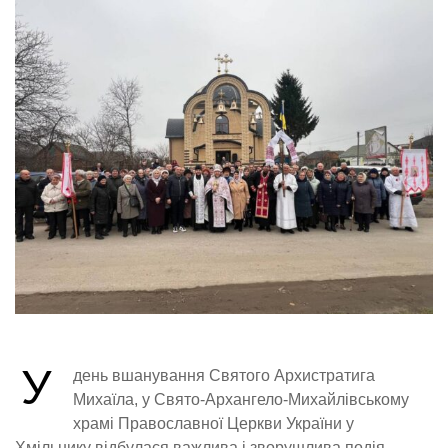
У
день вшанування Святого Архистратига
Михаїла, у Свято-Архангело-Михайлівському
храмі Православної Церкви України у
Хмільнику відбулася важлива і зворушлива подія —