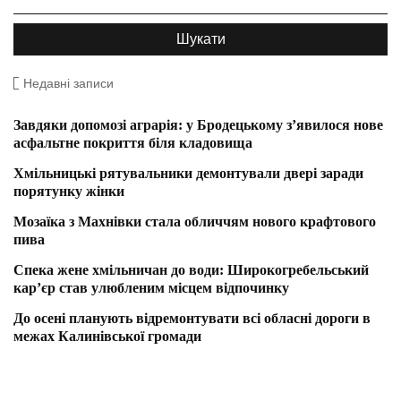
Недавні записи
Завдяки допомозі аграрія: у Бродецькому з’явилося нове
асфальтне покриття біля кладовища
Хмільницькі рятувальники демонтували двері заради
порятунку жінки
Мозаїка з Махнівки стала обличчям нового крафтового
пива
Спека жене хмільничан до води: Широкогребельський
кар’єр став улюбленим місцем відпочинку
До осені планують відремонтувати всі обласні дороги в
межах Калинівської громади