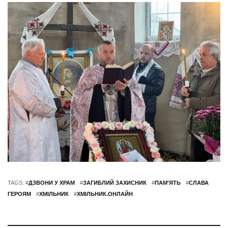
TAGS: #
ДЗВОНИ У ХРАМ
#
ЗАГИБЛИЙ ЗАХИСНИК
#
ПАМ'ЯТЬ
#
СЛАВА
ГЕРОЯМ
#
ХМІЛЬНИК
#
ХМІЛЬНИК.ОНЛАЙН