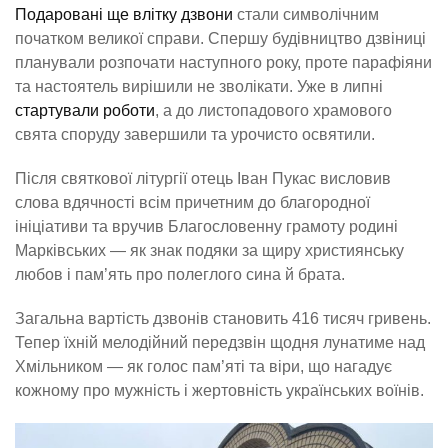
Подаровані ще влітку дзвони
стали символічним
початком великої справи. Спершу будівництво дзвіниці
планували розпочати наступного року, проте парафіяни
та настоятель вирішили не зволікати. Уже в липні
стартували роботи
, а до листопадового храмового
свята споруду завершили та урочисто освятили.
Після святкової літургії отець Іван Пукас висловив
слова вдячності всім причетним до благородної
ініціативи та вручив Благословенну грамоту родині
Марківських — як знак подяки за щиру християнську
любов і пам’ять про полеглого сина й брата.
Загальна вартість дзвонів становить 416 тисяч гривень.
Тепер їхній мелодійний передзвін щодня лунатиме над
Хмільником — як голос пам’яті та віри, що нагадує
кожному про мужність і жертовність українських воїнів.