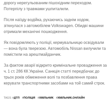
дорогу нерегульованим пішохідним переходом.
Потерпілу з травмами ушпиталили.
Після наїзду водійка, рухаючись заднім ходом,
зіткнулася з автомобілем Volkswagen. Обидві машини
отримали механічні пошкодження.
Як повідомляють у поліції, кермувальницю освідували
— вона була тверезою. Автомобіль Nissan вилучили та
помістили на арештмайданчик.
За фактом аварії відкрито кримінальне провадження за
ч. 1 ст. 286 КК України. Санкція статті передбачає до
трьох років обмеження волі та позбавлення права
керувати транспортними засобами на той самий строк.
TAGS: #
ДТП
#
ПОЛІЦІЯ
#
ХМІЛЬНИК
#
ХМІЛЬНИК.ОНЛАЙН