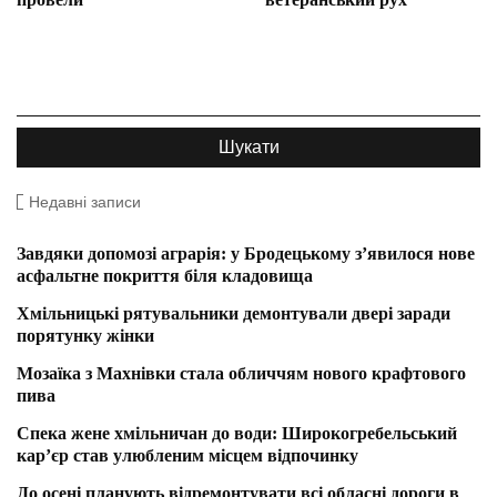
Недавні записи
Завдяки допомозі аграрія: у Бродецькому з’явилося нове
асфальтне покриття біля кладовища
Хмільницькі рятувальники демонтували двері заради
порятунку жінки
Мозаїка з Махнівки стала обличчям нового крафтового
пива
Спека жене хмільничан до води: Широкогребельський
кар’єр став улюбленим місцем відпочинку
До осені планують відремонтувати всі обласні дороги в