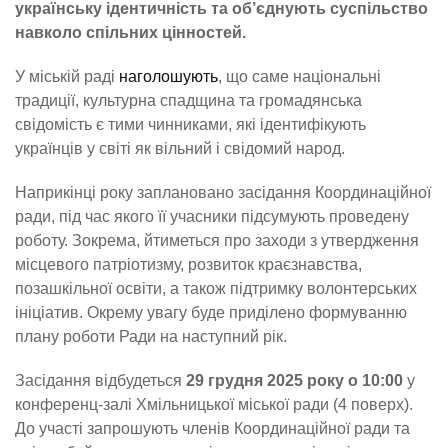
українську ідентичність та об’єднують суспільство
навколо спільних цінностей.
У міській раді
наголошують
, що саме національні
традиції, культурна спадщина та громадянська
свідомість є тими чинниками, які ідентифікують
українців у світі як вільний і свідомий народ.
Наприкінці року заплановано засідання Координаційної
ради, під час якого її учасники підсумують проведену
роботу. Зокрема, йтиметься про заходи з утвердження
місцевого патріотизму, розвиток краєзнавства,
позашкільної освіти, а також підтримку волонтерських
ініціатив. Окрему увагу буде приділено формуванню
плану роботи Ради на наступний рік.
Засідання відбудеться
29 грудня 2025 року о 10:00
у
конференц-залі Хмільницької міської ради (4 поверх).
До участі запрошують членів Координаційної ради та