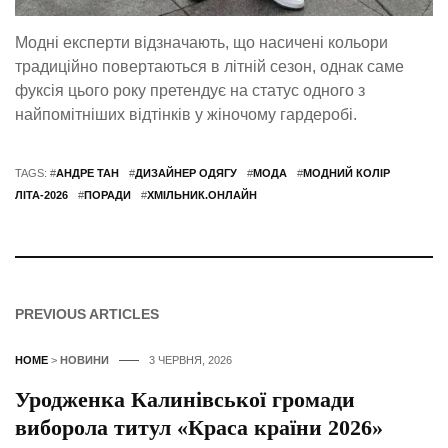
Модні експерти відзначають, що насичені кольори
традиційно повертаються в літній сезон, однак саме
фуксія цього року претендує на статус одного з
найпомітніших відтінків у жіночому гардеробі.
TAGS: #
АНДРЕ ТАН
#
ДИЗАЙНЕР ОДЯГУ
#
МОДА
#
МОДНИЙ КОЛІР
ЛІТА-2026
#
ПОРАДИ
#
ХМІЛЬНИК.ОНЛАЙН
PREVIOUS ARTICLES
HOME
>
НОВИНИ
3 ЧЕРВНЯ, 2026
Уродженка Калинівської громади
виборола титул «Краса країни 2026»