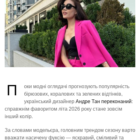
П
оки модні оглядачі прогнозують популярність
бірюзових, коралових та зелених відтінків,
український дизайнер
Андре Тан переконаний
:
справжнім фаворитом літа 2026 року стане зовсім
інший колір.
За словами модельєра, головним трендом сезону варто
вважати насичену фуксію — яскравий, сміливий та