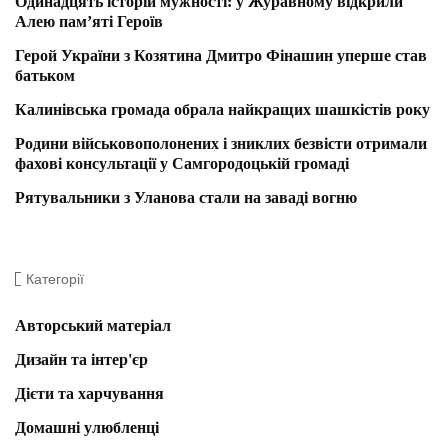
Одинадцять історій мужності: у Журавному відкрили
Алею пам’яті Героїв
Герой України з Козятина Дмитро Фінашин уперше став
батьком
Калинівська громада обрала найкращих шашкістів року
Родини військовополонених і зниклих безвісти отримали
фахові консультації у Самгородоцькій громаді
Рятувальники з Уланова стали на заваді вогню
Категорії
Авторський матеріал
Дизайн та інтер'єр
Дієти та харчування
Домашні улюбленці