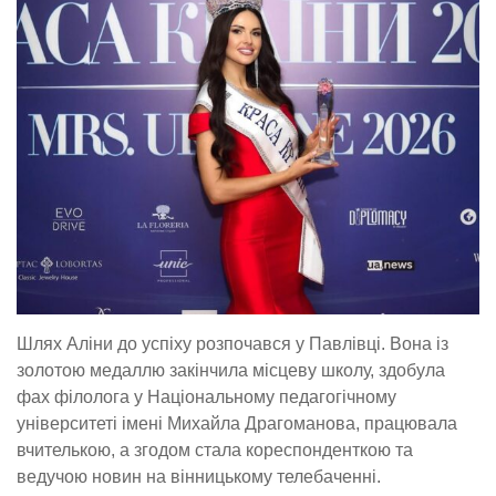
Шлях Аліни до успіху розпочався у Павлівці. Вона із
золотою медаллю закінчила місцеву школу, здобула
фах філолога у Національному педагогічному
університеті імені Михайла Драгоманова, працювала
вчителькою, а згодом стала кореспонденткою та
ведучою новин на вінницькому телебаченні.