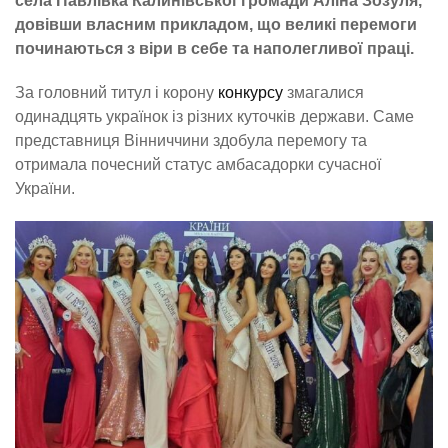
села Павлівка Калинівської громади Аліна Зозуля,
довівши власним прикладом, що великі перемоги
починаються з віри в себе та наполегливої праці.
За головний титул і корону
конкурсу
змагалися
одинадцять українок із різних куточків держави. Саме
представниця Вінниччини здобула перемогу та
отримала почесний статус амбасадорки сучасної
України.