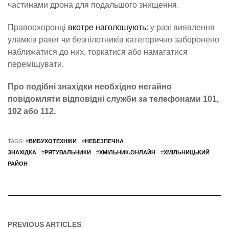
частинами дрона для подальшого знищення.
Правоохоронці
вкотре наголошують
: у разі виявлення
уламків ракет чи безпілотників категорично заборонено
наближатися до них, торкатися або намагатися
переміщувати.
Про подібні знахідки необхідно негайно
повідомляти відповідні служби за телефонами 101,
102 або 112.
TAGS: #
ВИБУХОТЕХНІКИ
#
НЕБЕЗПЕЧНА
ЗНАХІДКА
#
РЯТУВАЛЬНИКИ
#
ХМІЛЬНИК.ОНЛАЙН
#
ХМІЛЬНИЦЬКИЙ
РАЙОН
PREVIOUS ARTICLES