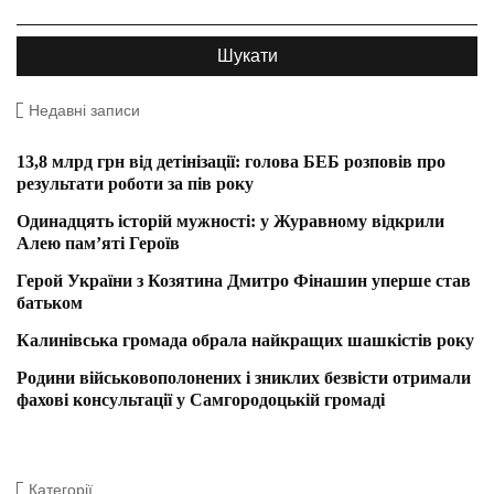
Недавні записи
13,8 млрд грн від детінізації: голова БЕБ розповів про
результати роботи за пів року
Одинадцять історій мужності: у Журавному відкрили
Алею пам’яті Героїв
Герой України з Козятина Дмитро Фінашин уперше став
батьком
Калинівська громада обрала найкращих шашкістів року
Родини військовополонених і зниклих безвісти отримали
фахові консультації у Самгородоцькій громаді
Категорії