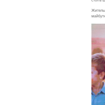
стоїть 
Жительк
майбутн