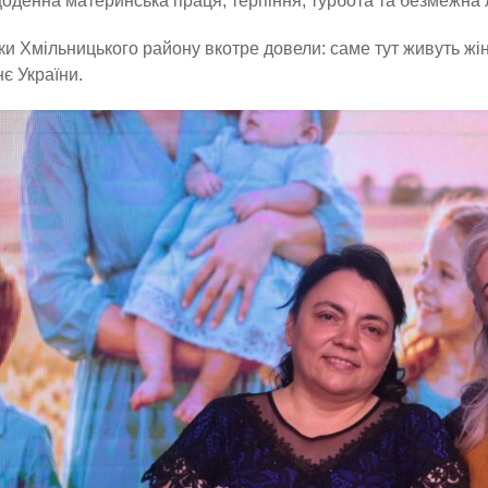
щоденна материнська праця, терпіння, турбота та безмежна
и Хмільницького району вкотре довели: саме тут живуть жін
є України.