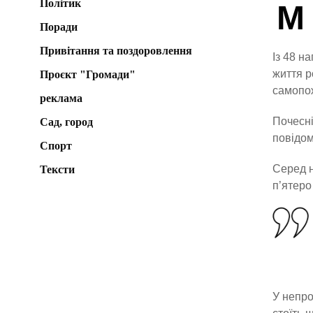
Політик
М
Поради
Привітання та поздоровлення
Із 48 н
життя р
Проєкт "Громади"
самопо
реклама
Почесні
Сад, город
повідом
Спорт
Серед н
Тексти
п’ятеро
У непро