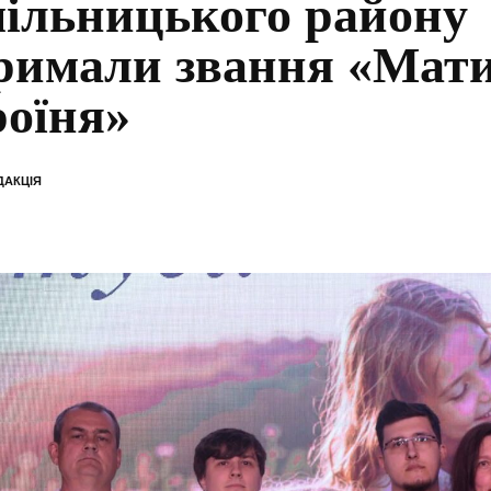
ільницького району
римали звання «Мати
роїня»
ДАКЦІЯ