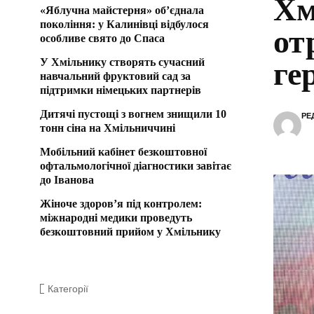
Хм
«Яблучна майстерня» об’єднала
покоління: у Калинівці відбулося
от
особливе свято до Спаса
У Хмільнику створять сучасний
ге
навчальний фруктовий сад за
підтримки німецьких партнерів
Дитячі пустощі з вогнем знищили 10
РЕ
тонн сіна на Хмільниччині
Мобільний кабінет безкоштовної
офтальмологічної діагностики завітає
до Іванова
Жіноче здоров’я під контролем:
міжнародні медики проведуть
безкоштовний прийом у Хмільнику
Категорії