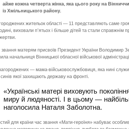
айже кожна четверта жінка, яка цього року на Вінничч
із Хмільницького району.
агороджених жительок області — 11 представляють саме гром
одині, виховали п’ятьох і більше дітей та стали справжнім 
жертви.
 звання матерям присвоїв Президент України Володимир Зе
ила начальниця Вінницької обласної військової адміністрац
агороджених — мама-військовослужбовиця, яка нині служить
 синів якої захищають державу на фронті.
«Українські матері виховують покоління
миру й людяності. І в цьому — найбіл
наголосила
Наталя Заболотна.
стий для країни час звання «Мати-героїня» набуває особл