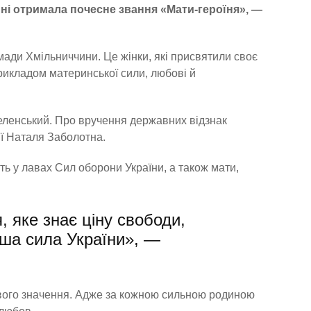
ині отримала почесне звання «Мати-героїня», —
ади Хмільниччини. Це жінки, які присвятили своє
прикладом материнської сили, любові й
ленський. Про вручення державних відзнак
ії Наталя Заболотна.
 у лавах Сил оборони України, а також мати,
, яке знає ціну свободи,
ьша сила України», —
ивого значення. Адже за кожною сильною родиною