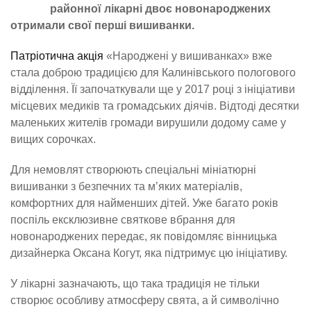
районної лікарні двоє новонароджених
отримали свої перші вишиванки.
Патріотична акція
«Народжені у вишиванках» вже
стала доброю традицією для Калинівського пологового
відділення. Її започаткували ще у 2017 році з ініціативи
місцевих медиків та громадських діячів. Відтоді десятки
маленьких жителів громади вирушили додому саме у
вищих сорочках.
Для немовлят створюють спеціальні мініатюрні
вишиванки з безпечних та м’яких матеріалів,
комфортних для найменших дітей. Уже багато років
поспіль ексклюзивне святкове вбрання для
новонароджених передає, як повідомляє вінницька
дизайнерка Оксана Когут, яка підтримує цю ініціативу.
У лікарні зазначають, що така традиція не тільки
створює особливу атмосферу свята, а й символічно