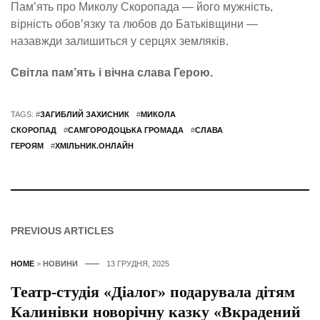
Пам’ять про Миколу Скоропада — його мужність,
вірність обов’язку та любов до Батьківщини —
назавжди залишиться у серцях земляків.
Світла пам’ять і вічна слава Герою.
TAGS: #
ЗАГИБЛИЙ ЗАХИСНИК
#
МИКОЛА
СКОРОПАД
#
САМГОРОДОЦЬКА ГРОМАДА
#
СЛАВА
ГЕРОЯМ
#
ХМІЛЬНИК.ОНЛАЙН
PREVIOUS ARTICLES
HOME
>
НОВИНИ
13 ГРУДНЯ, 2025
Театр-студія «Діалог» подарувала дітям
Калинівки новорічну казку «Вкрадений