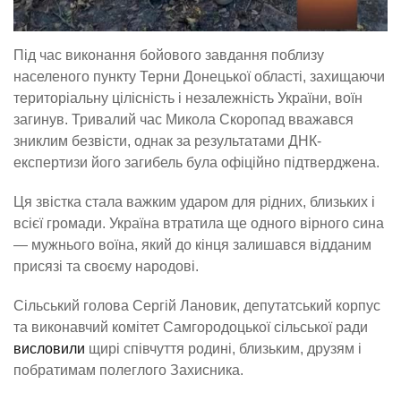
Під час виконання бойового завдання поблизу
населеного пункту Терни Донецької області, захищаючи
територіальну цілісність і незалежність України, воїн
загинув. Тривалий час Микола Скоропад вважався
зниклим безвісти, однак за результатами ДНК-
експертизи його загибель була офіційно підтверджена.
Ця звістка стала важким ударом для рідних, близьких і
всієї громади. Україна втратила ще одного вірного сина
— мужнього воїна, який до кінця залишався відданим
присязі та своєму народові.
Сільський голова Сергій Лановик, депутатський корпус
та виконавчий комітет Самгородоцької сільської ради
висловили
щирі співчуття родині, близьким, друзям і
побратимам полеглого Захисника.