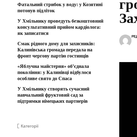
гр
Фатальний стрибок у воду: у Козятині
потонув підліток
За
У Хмільнику проведуть безкоштовний
консультативний прийом кардіолога:
як записатися
РЕ
Смак рідного дому для захисників:
Калинівська громада передала на
фронт чергову партію гостинців
«Яблучна майстерня» об’єднала
покоління: у Калинівці відбулося
особливе свято до Спаса
У Хмільнику створять сучасний
навчальний фруктовий сад за
підтримки німецьких партнерів
Категорії