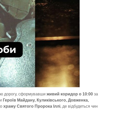
ню дорогу, сформувавши
живий коридор о 10:00
за
ми
Героїв Майдану, Куликівського, Довженка,
до
храму Святого Пророка Іллі
, де відбудеться чин