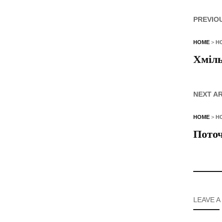
PREVIO
HOME
>
Н
Хміль
NEXT A
HOME
>
Н
Поточ
LEAVE A