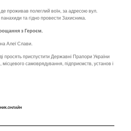
 де проживав полеглий воїн, за адресою вул.
 панахиди та гідно провести Захисника.
рощання з Героєм.
на Алеї Слави.
аді просять приспустити Державні Прапори України
и, місцевого самоврядування, підприємств, установ і
ЬНИК.ОНЛАЙН