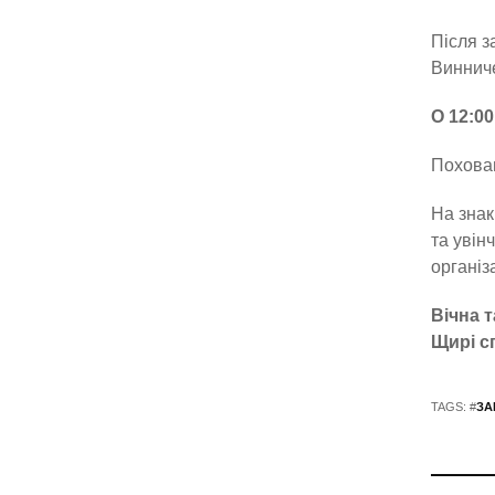
Після з
Винниче
О 12:0
Поховаю
На знак
та увін
організ
Вічна т
Щирі с
TAGS: #
ЗА