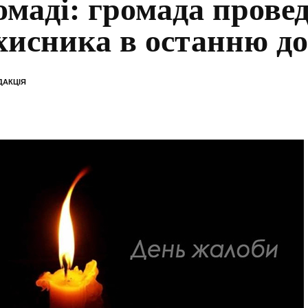
омаді: громада прове
хисника в останню д
ДАКЦІЯ