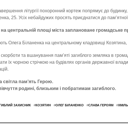
авершення літургії похоронний кортеж попрямує до будинку,
нка, 25. Усіх небайдужих просять приєднатися до пам’ятної
0 на центральній площі міста заплановане громадське п
ть Олега Біланенка на центральному кладовищі Козятина, 
 скорботи та вшанування пам’яті загиблого земляка в гром
чати їх чорною стрічкою на будівлях органів державної влад
ацій.
а світла пам’ять Герою.
півчуття родині, близьким і побратимам загиблого.
ГИБЛИЙ ЗАХИСНИК
#
КОЗЯТИН
#
ОЛЕГ БІЛАНЕНКО
#
СЛАВА ГЕРОЯМ
#
ХМІЛ