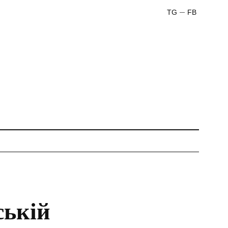
TG
FB
ській