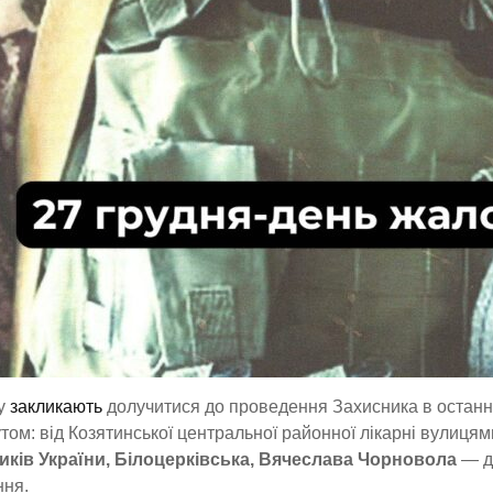
у
закликають
долучитися до проведення Захисника в остан
ом: від Козятинської центральної районної лікарні вулиця
иків України, Білоцерківська, Вячеслава Чорновола
— 
ння.