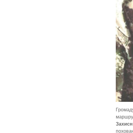
Громад
маршрут
Захисн
похова