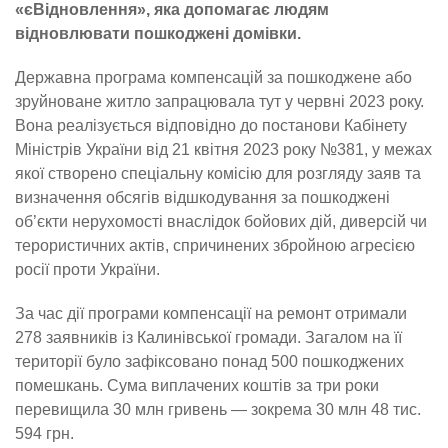
«єВідновлення», яка допомагає людям
відновлювати пошкоджені домівки.
Державна програма компенсацій за пошкоджене або
зруйноване житло запрацювала тут у червні 2023 року.
Вона реалізується відповідно до постанови Кабінету
Міністрів України від 21 квітня 2023 року №381, у межах
якої створено спеціальну комісію для розгляду заяв та
визначення обсягів відшкодування за пошкоджені
об’єкти нерухомості внаслідок бойових дій, диверсій чи
терористичних актів, спричинених збройною агресією
росії проти України.
За час дії програми компенсації на ремонт отримали
278 заявників із Калинівської громади. Загалом на її
території було зафіксовано понад 500 пошкоджених
помешкань. Сума виплачених коштів за три роки
перевищила 30 млн гривень — зокрема 30 млн 48 тис.
594 грн.