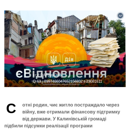
xr:d:DAFpoyDX8-
Q:63,j:8997466047652156932,t:23081611
С
отні родин, чиє житло постраждало через
війну, вже отримали фінансову підтримку
від держави. У Калинівській громаді
підбили підсумки реалізації програми