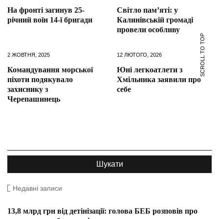
На фронті загинув 25-
Світло пам’яті: у
річний воїн 14-ї бригади
Калинівській громаді
провели особливу
SCROLL TO TOP
2 ЖОВТНЯ, 2025
12 ЛЮТОГО, 2026
Командування морської
Юні легкоатлети з
піхоти подякувало
Хмільника заявили про
захиснику з
себе
Черепашинець
Недавні записи
13,8 млрд грн від детінізації: голова БЕБ розповів про