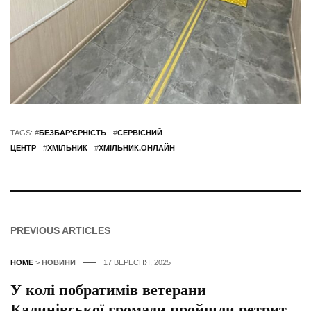
TAGS: #
БЕЗБАР'ЄРНІСТЬ
#
СЕРВІСНИЙ
ЦЕНТР
#
ХМІЛЬНИК
#
ХМІЛЬНИК.ОНЛАЙН
PREVIOUS ARTICLES
HOME
>
НОВИНИ
17 ВЕРЕСНЯ, 2025
У колі побратимів ветерани
Калинівської громади пройшли ретрит