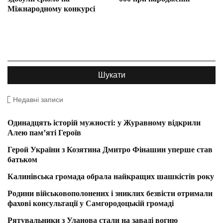
Міжнародному конкурсі
Недавні записи
Одинадцять історій мужності: у Журавному відкрили
Алею пам’яті Героїв
Герой України з Козятина Дмитро Фінашин уперше став
батьком
Калинівська громада обрала найкращих шашкістів року
Родини військовополонених і зниклих безвісти отримали
фахові консультації у Самгородоцькій громаді
Рятувальники з Уланова стали на заваді вогню