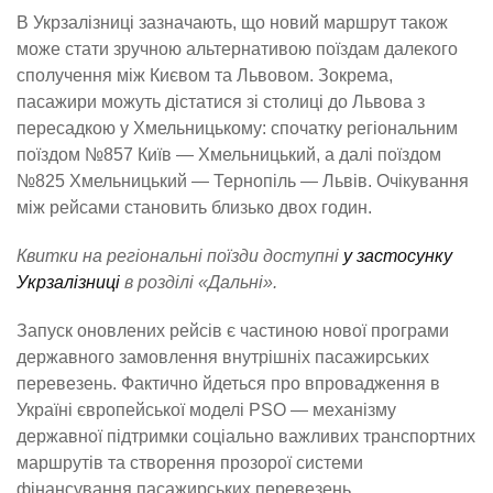
В Укрзалізниці зазначають, що новий маршрут також
може стати зручною альтернативою поїздам далекого
сполучення між Києвом та Львовом. Зокрема,
пасажири можуть дістатися зі столиці до Львова з
пересадкою у Хмельницькому: спочатку регіональним
поїздом №857 Київ — Хмельницький, а далі поїздом
№825 Хмельницький — Тернопіль — Львів. Очікування
між рейсами становить близько двох годин.
Квитки на регіональні поїзди доступні
у застосунку
Укрзалізниці
в розділі «Дальні».
Запуск оновлених рейсів є частиною нової програми
державного замовлення внутрішніх пасажирських
перевезень. Фактично йдеться про впровадження в
Україні європейської моделі PSO — механізму
державної підтримки соціально важливих транспортних
маршрутів та створення прозорої системи
фінансування пасажирських перевезень.