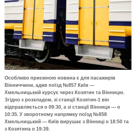
Особливо приємною новина є для пасажирів
Вінниччини, адже поїзд №857 Київ —
Хмельницький курсує через Козятин та Вінницю.
Згідно з розкладом, зі станції Козятин-1 він
відправляється о 09:30, а зі станції Вінниця — о
10:35. У зворотному напрямку поїзд №858
Хмельницький — Київ вирушає з Вінниці о 18:50 та
з Козятина о 19:39.