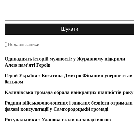
Недавні записи
Одинадцять історій мужності: у Журавному відкрили
Алею пам’яті Героїв
Герой України з Козятина Дмитро Фінашин уперше став
батьком
Калинівська громада обрала найкращих шашкістів року
Родини військовополонених і зниклих безвісти отримали
фахові консультації у Самгородоцькій громаді
Рятувальники з Уланова стали на заваді вогню