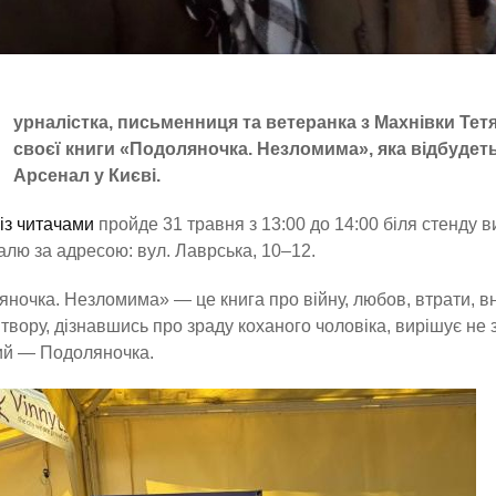
урналістка, письменниця та ветеранка з Махнівки Те
своєї книги «Подоляночка. Незломима», яка відбуде
Арсенал у Києві.
 із читачами
пройде 31 травня з 13:00 до 14:00 біля стенду 
лю за адресою: вул. Лаврська, 10–12.
ночка. Незломима» — це книга про війну, любов, втрати, вн
 твору, дізнавшись про зраду коханого чоловіка, вирішує не з
ий — Подоляночка.