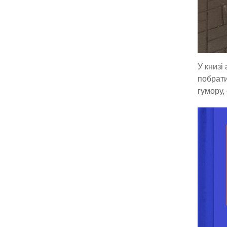
У книзі
побрати
гумору, 