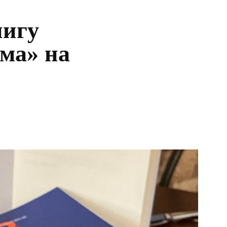
нигу
ма» на