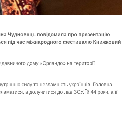
тяна Чудновець повідомила про презентацію
ться під час міжнародного фестивалю Книжковий
видавничого дому «Орландо» на території
утрішню силу та незламність українців. Головна
ламатися, а долучитися до лав ЗСУ. Їй 44 роки, а її