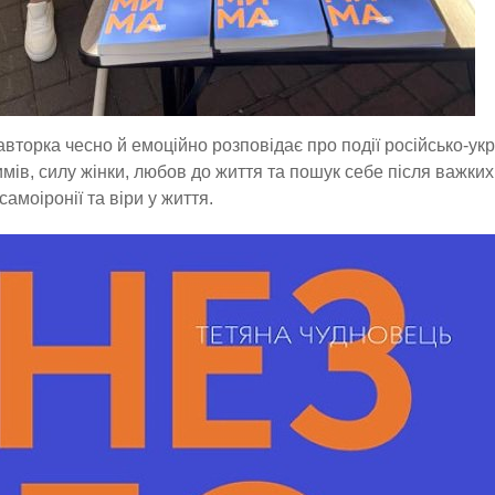
 авторка чесно й емоційно розповідає про події російсько-укр
мів, силу жінки, любов до життя та пошук себе після важки
самоіронії та віри у життя.