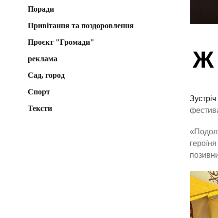
Поради
Привітання та поздоровлення
Проєкт "Громади"
Ж
реклама
Сад, город
Спорт
Зустріч
Тексти
фестива
«Подоля
героїня
позивн