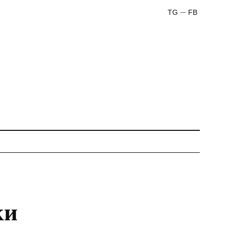
TG
FB
ки