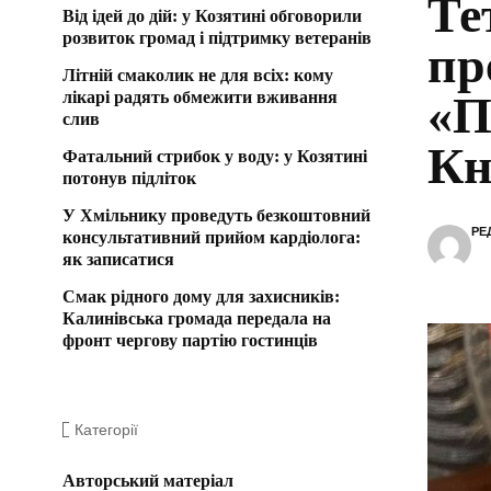
Те
Від ідей до дій: у Козятині обговорили
розвиток громад і підтримку ветеранів
пр
Літній смаколик не для всіх: кому
лікарі радять обмежити вживання
«П
слив
Кн
Фатальний стрибок у воду: у Козятині
потонув підліток
У Хмільнику проведуть безкоштовний
РЕ
консультативний прийом кардіолога:
як записатися
Смак рідного дому для захисників:
Калинівська громада передала на
фронт чергову партію гостинців
Категорії
Авторський матеріал