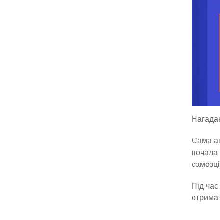
Нагадає
Сама ав
почала 
самозці
Під час
отримат