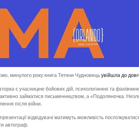
мо, минулого року книга Тетяни Чудновець
увійшла до довг
торка є учасницею бойових дій, психологинею та фахівчине
активно займатися письменництвом, а «Подоляночка. Незло
лення після війни.
 презентації відвідувачі матимуть можливість поспілкуватися
и автограф.