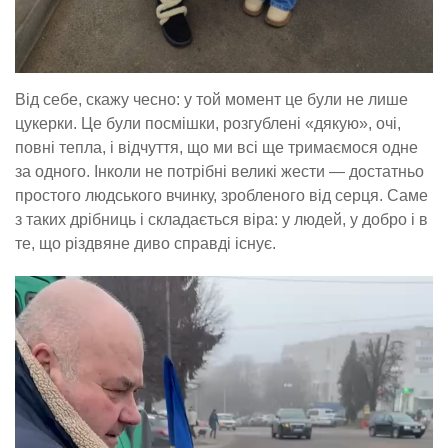
Від себе, скажу чесно: у той момент це були не лише
цукерки. Це були посмішки, розгублені «дякую», очі,
повні тепла, і відчуття, що ми всі ще тримаємося одне
за одного. Інколи не потрібні великі жести — достатньо
простого людського вчинку, зробленого від серця. Саме
з таких дрібниць і складається віра: у людей, у добро і в
те, що різдвяне диво справді існує.