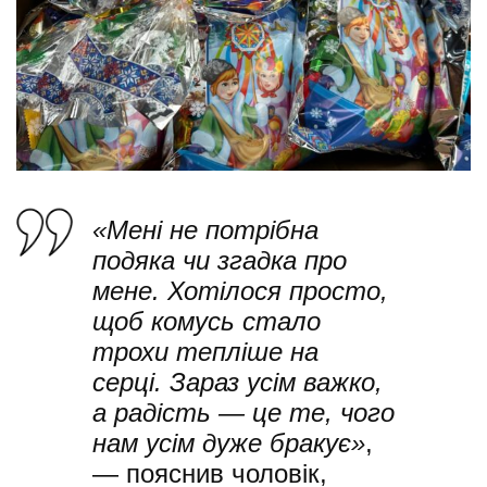
«Мені не потрібна
подяка чи згадка про
мене. Хотілося просто,
щоб комусь стало
трохи тепліше на
серці. Зараз усім важко,
а радість — це те, чого
нам усім дуже бракує»
,
— пояснив чоловік,