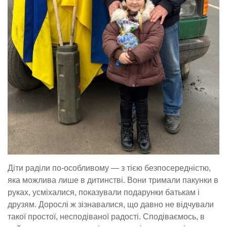
Діти раділи по-особливому — з тією безпосередністю,
яка можлива лише в дитинстві. Вони тримали пакунки в
руках, усміхалися, показували подарунки батькам і
друзям. Дорослі ж зізнавалися, що давно не відчували
такої простої, несподіваної радості. Сподіваємось, в