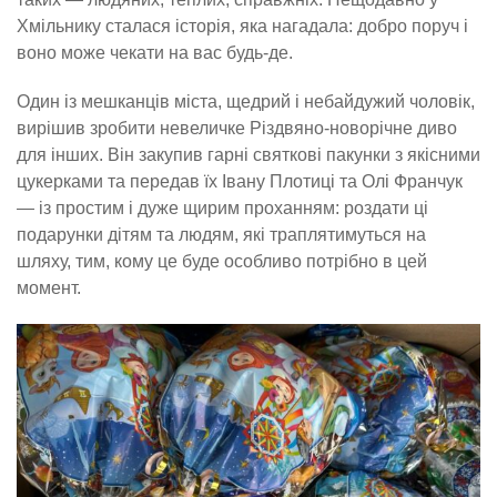
Хмільнику сталася історія, яка нагадала: добро поруч і
воно може чекати на вас будь-де.
Один із мешканців міста, щедрий і небайдужий чоловік,
вирішив зробити невеличке Різдвяно-новорічне диво
для інших. Він закупив гарні святкові пакунки з якісними
цукерками та передав їх Івану Плотиці та Олі Франчук
— із простим і дуже щирим проханням: роздати ці
подарунки дітям та людям, які траплятимуться на
шляху, тим, кому це буде особливо потрібно в цей
момент.