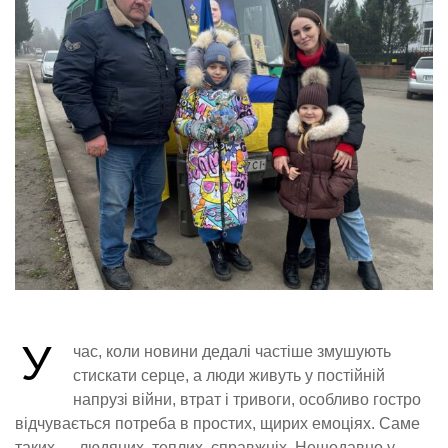
У
час, коли новини дедалі частіше змушують
стискати серце, а люди живуть у постійній
напрузі війни, втрат і тривоги, особливо гостро
відчувається потреба в простих, щирих емоціях. Саме
таких — людяних, теплих, справжніх. Нещодавно у