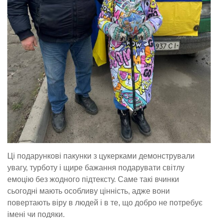
Ці подарункові пакунки з цукерками демонстрували
увагу, турботу і щире бажання подарувати світлу
емоцію без жодного підтексту. Саме такі вчинки
сьогодні мають особливу цінність, адже вони
повертають віру в людей і в те, що добро не потребує
імені чи подяки.