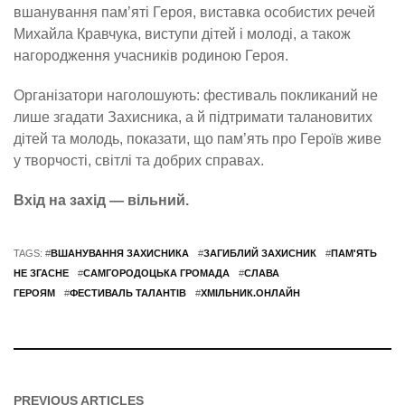
вшанування пам’яті Героя, виставка особистих речей
Михайла Кравчука, виступи дітей і молоді, а також
нагородження учасників родиною Героя.
Організатори наголошують: фестиваль покликаний не
лише згадати Захисника, а й підтримати талановитих
дітей та молодь, показати, що пам’ять про Героїв живе
у творчості, світлі та добрих справах.
Вхід на захід — вільний.
TAGS: #
ВШАНУВАННЯ ЗАХИСНИКА
#
ЗАГИБЛИЙ ЗАХИСНИК
#
ПАМ'ЯТЬ
НЕ ЗГАСНЕ
#
САМГОРОДОЦЬКА ГРОМАДА
#
СЛАВА
ГЕРОЯМ
#
ФЕСТИВАЛЬ ТАЛАНТІВ
#
ХМІЛЬНИК.ОНЛАЙН
PREVIOUS ARTICLES