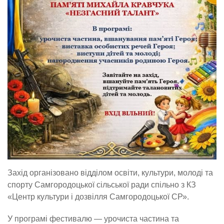
Захід організовано відділом освіти, культури, молоді та
спорту Самгородоцької сільської ради спільно з КЗ
«Центр культури і дозвілля Самгородоцької СР».
У програмі фестивалю — урочиста частина та