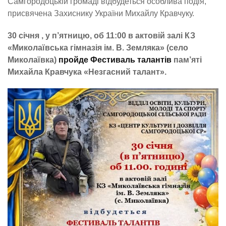
Самгородоцькій громаді відбудеться особлива подія,
присвячена Захиснику України Михайлу Кравчуку.
30 січня , у п’ятницю, об 11:00 в актовій залі КЗ
«Миколаївська гімназія ім. В. Земляка» (село
Миколаївка)
пройде Фестиваль талантів
пам’яті
Михайла Кравчука «Незгасний талант».