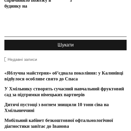
спричинило пожежу в
з
будинку на
Недавні записи
«Яблучна майстерня» об’єднала покоління: у Калинівці
відбулося особливе свято до Спаса
У Хмільнику створять сучасний навчальний фруктовий
сад за підтримки німецьких партнерів
Дитячі пустощі з вогнем знищили 10 тонн сіна на
Хмільниччині
Мобільний кабінет безкоштовної офтальмологічної
діагностики завітає до Іванова