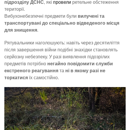
підрозділу ДСНС
, які
провели
ретельне обстеження
території.
Вибухонебезпечні предмети були
вилучені та
транспортувані до спеціально відведеного місця
для знищення
.
Рятувальники наголошують: навіть через десятиліття
після завершення війни подібні знахідки становлять
серйозну небезпеку. У разі виявлення підозрілих
предметів потрібно
негайно повідомити служби
екстреного реагування
та
ні в якому разі не
торкатися
їх самостійно.