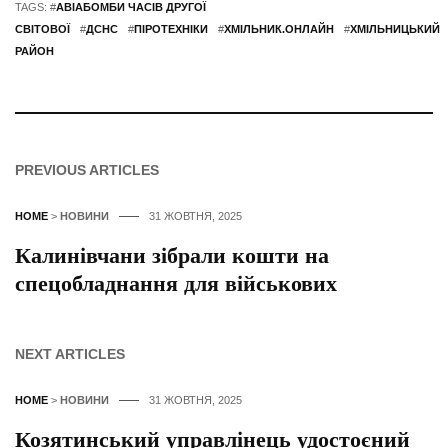
TAGS: #
АВІАБОМБИ ЧАСІВ ДРУГОЇ
СВІТОВОЇ
#
ДСНС
#
ПІРОТЕХНІКИ
#
ХМІЛЬНИК.ОНЛАЙН
#
ХМІЛЬНИЦЬКИЙ
РАЙОН
PREVIOUS ARTICLES
HOME
>
НОВИНИ
31 ЖОВТНЯ, 2025
Калинівчани зібрали кошти на
спецобладнання для військових
NEXT ARTICLES
HOME
>
НОВИНИ
31 ЖОВТНЯ, 2025
Козятинський управлінець удостоєний