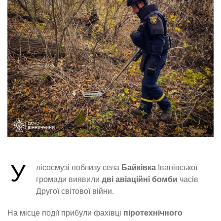
У
лісосмузі поблизу села
Байківка
Іванівської
громади виявили
дві авіаційні бомби
часів
Другої світової війни.
На місце події прибули фахівці
піротехнічного