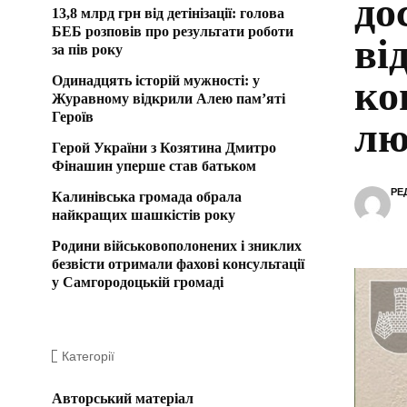
до
13,8 млрд грн від детінізації: голова
БЕБ розповів про результати роботи
ві
за пів року
Одинадцять історій мужності: у
ко
Журавному відкрили Алею пам’яті
Героїв
лю
Герой України з Козятина Дмитро
Фінашин уперше став батьком
РЕ
Калинівська громада обрала
найкращих шашкістів року
Родини військовополонених і зниклих
безвісти отримали фахові консультації
у Самгородоцькій громаді
Категорії
Авторський матеріал