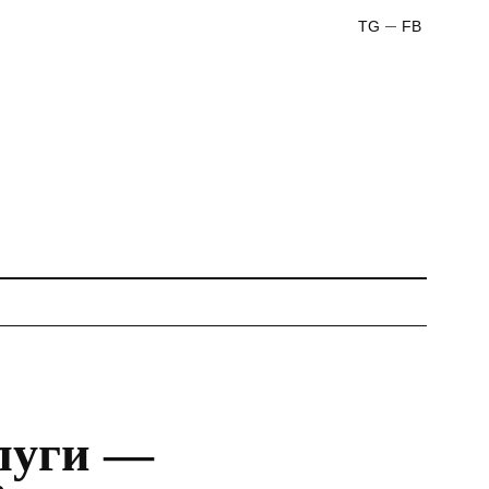
TG
FB
луги —