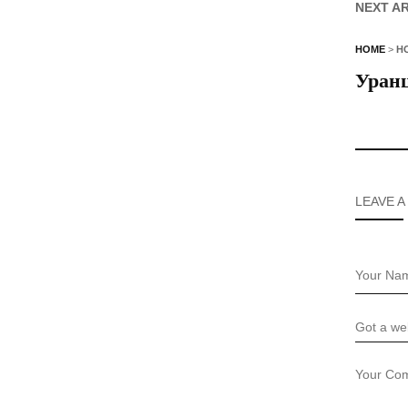
NEXT A
HOME
>
Н
Уранц
LEAVE A