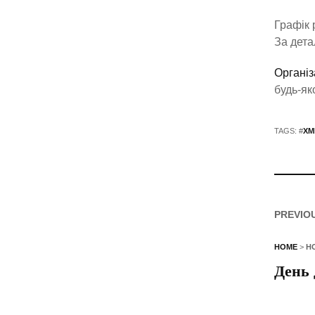
Графік 
За дета
Організ
будь-яко
TAGS: #
ХМ
PREVIO
HOME
>
Н
День 