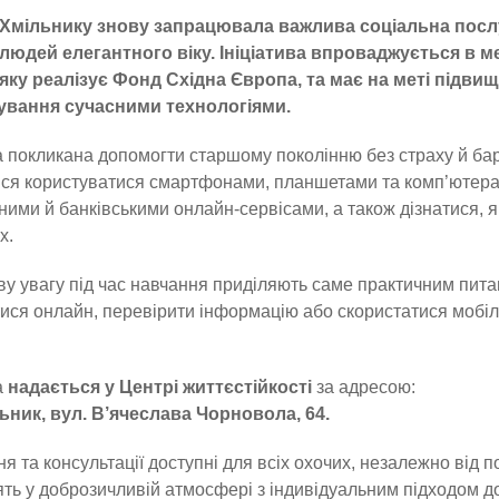
Хмільнику знову запрацювала важлива соціальна посл
людей елегантного віку. Ініціатива впроваджується в 
яку реалізує Фонд Східна Європа, та має на меті підв
ування сучасними технологіями.
 покликана допомогти старшому поколінню без страху й бар
ся користуватися смартфонами, планшетами та комп’ютерам
ими й банківськими онлайн-сервісами, а також дізнатися, як
х.
у увагу під час навчання приділяють саме практичним пита
ися онлайн, перевірити інформацію або скористатися мобі
а
надається у Центрі життєстійкості
за адресою:
ьник, вул. В’ячеслава Чорновола, 64.
я та консультації доступні для всіх охочих, незалежно від 
ть у доброзичливій атмосфері з індивідуальним підходом до