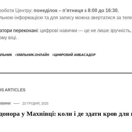
роботи Центру:
понеділок – п’ятниця з 8:00 до 16:30.
льною інформацією та для запису можна звертатися за те
атори переконані
: цифрові навички — це не лише зручність, 
му віці.
ІЛЬНИК
#
ХМІЛЬНИК.ОНЛАЙН
#
ЦИФРОВИЙ АМБАСАДОР
US ARTICLES
ОВИНИ
23 ГРУДНЯ, 2025
донора у Махнівці: коли і де здати кров для