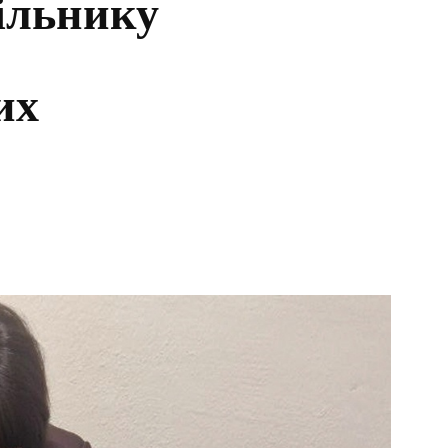
ільнику
их