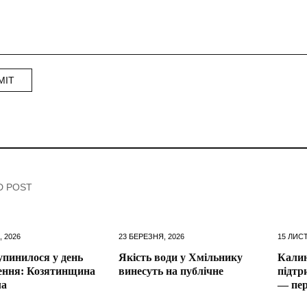
D POST
, 2026
23 БЕРЕЗНЯ, 2026
15 ЛИС
упинилося у день
Якість води у Хмільнику
Калин
ення: Козятинщина
винесуть на публічне
підтр
ла
— пер