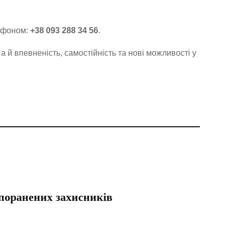
лефоном:
+38 093 288 34 56
.
а й впевненість, самостійність та нові можливості у
 поранених захисників