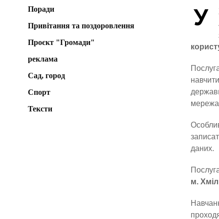
У
Поради
Привітання та поздоровлення
Проєкт "Громади"
корист
реклама
Послуга
Сад, город
навчити
державн
Спорт
мережа
Тексти
Особлив
записат
даних.
Послуг
м. Хміл
Навчанн
проходя