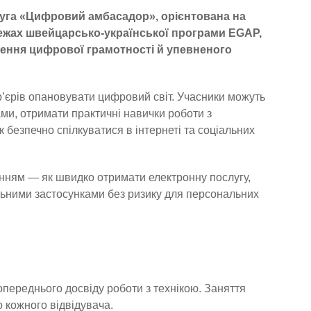
уга «Цифровий амбасадор», орієнтована на
межах швейцарсько-української програми EGAP,
ищення цифрової грамотності й упевненого
’єрів опановувати цифровий світ. Учасники можуть
и, отримати практичні навички роботи з
 безпечно спілкуватися в інтернеті та соціальних
нням — як швидко отримати електронну послугу,
льними застосунками без ризику для персональних
попереднього досвіду роботи з технікою. Заняття
 кожного відвідувача.