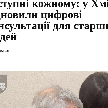
ступні кожному: у Хм
дновили цифрові
нсультації для старш
дей
ДАКЦІЯ