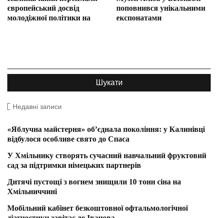
європейський досвід
поповнився унікальними
молодіжної політики на
експонатами
Недавні записи
«Яблучна майстерня» об’єднала покоління: у Калинівці
відбулося особливе свято до Спаса
У Хмільнику створять сучасний навчальний фруктовий
сад за підтримки німецьких партнерів
Дитячі пустощі з вогнем знищили 10 тонн сіна на
Хмільниччині
Мобільний кабінет безкоштовної офтальмологічної
діагностики завітає до Іванова