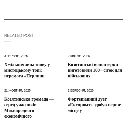
RELATED POST
3 ЧЕРВНЯ, 2025
2 КВІТНЯ, 2026
Хмільниччина знову у
Козятинські волонтерки
мистецькому топі:
виготовили 100+ сіток для
перемога «Перлини
військових
21 ЖОВТНЯ, 2025
1 ВЕРЕСНЯ, 2025
Козятинська громада —
Фортепіанний дует
серед учасників
«Експромт» здобув перше
Міжнародного
місце у
економічного