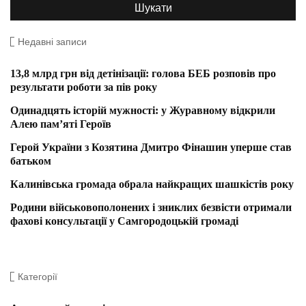
Недавні записи
13,8 млрд грн від детінізації: голова БЕБ розповів про
результати роботи за пів року
Одинадцять історій мужності: у Журавному відкрили
Алею пам’яті Героїв
Герой України з Козятина Дмитро Фінашин уперше став
батьком
Калинівська громада обрала найкращих шашкістів року
Родини військовополонених і зниклих безвісти отримали
фахові консультації у Самгородоцькій громаді
Категорії