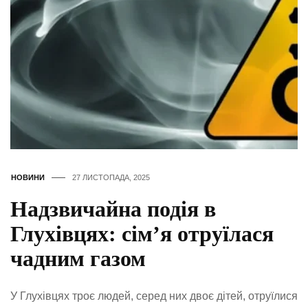
НОВИНИ
27 ЛИСТОПАДА, 2025
Надзвичайна подія в
Глухівцях: сім’я отруїлася
чадним газом
У Глухівцях троє людей, серед них двоє дітей, отруїлися