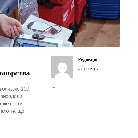
Редакція
4301
POSTS
донорства
...
а близько 100
приходили
може стати
ало те, що