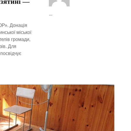
озятині —
...
ОР». Донація
нської міської
телів громади,
зів. Для
 посвідчує