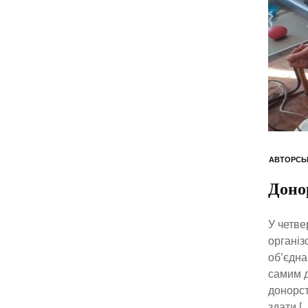
АВТОРСЬ
Доно
У четве
організ
об’єдна
самим д
донорст
здати [