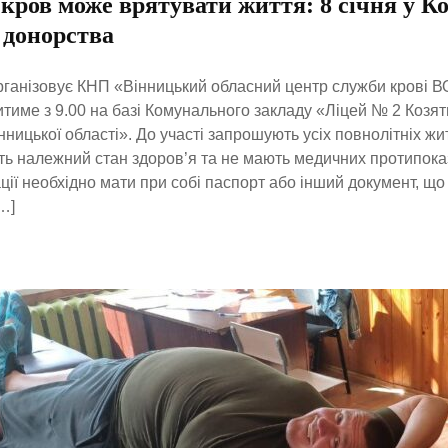
кров може врятувати життя: 8 січня у К
 донорства
рганізовує КНП «Вінницький обласний центр служби крові В
тиме з 9.00 на базі Комунального закладу «Ліцей № 2 Козяти
нницької області». До участі запрошують усіх повнолітніх жи
ть належний стан здоров’я та не мають медичних протипока
ції необхідно мати при собі паспорт або інший документ, що
…]