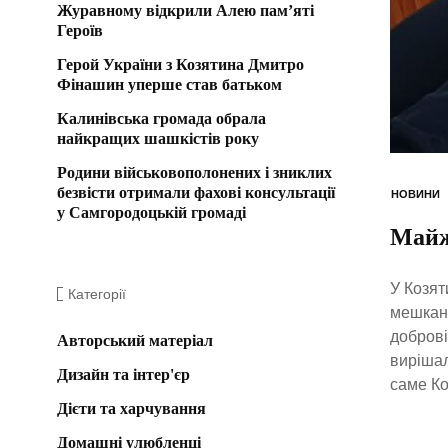
Журавному відкрили Алею пам’яті
Героїв
Герой України з Козятина Дмитро
Фінашин уперше став батьком
Калинівська громада обрала
найкращих шашкістів року
Родини військовополонених і зниклих
безвісти отримали фахові консультації
НОВИНИ
у Самгородоцькій громаді
Майж
У Козят
Категорії
мешканц
доброві
Авторський матеріал
вирішал
Дизайн та інтер'єр
саме Ко
Дієти та харчування
Домашні улюбленці