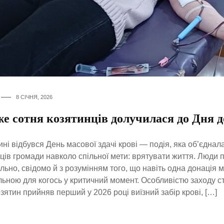
8 СІЧНЯ, 2026
е сотня козятинців долучилася до Дня 
ині відбувся День масової здачі крові — подія, яка об’єднал
ів громади навколо спільної мети: врятувати життя. Люди 
льно, свідомо й з розумінням того, що навіть одна донація 
ьною для когось у критичний момент. Особливістю заходу ст
зятин прийняв перший у 2026 році виїзний забір крові, […]