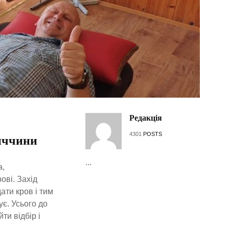
Редакція
4301
POSTS
иччини
...
а,
ові. Захід
ати кров і тим
є. Усього до
ти відбір і