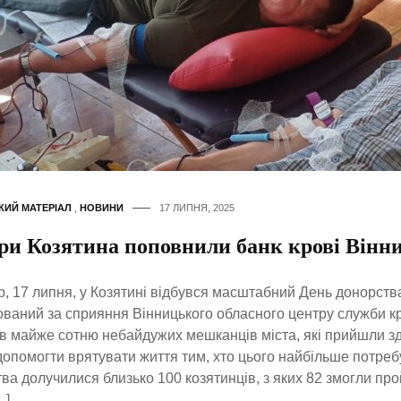
КИЙ МАТЕРІАЛ
,
НОВИНИ
17 ЛИПНЯ, 2025
ри Козятина поповнили банк крові Вінн
р, 17 липня, у Козятині відбувся масштабний День донорств
ований за сприяння Вінницького обласного центру служби кр
в майже сотню небайдужих мешканців міста, які прийшли зд
опомогти врятувати життя тим, хто цього найбільше потребу
ва долучилися близько 100 козятинців, з яких 82 змогли прой
…]