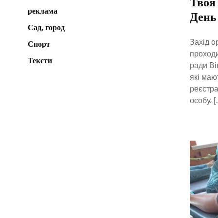
Твоя 
реклама
День
Сад, город
Захід о
Спорт
проходи
Тексти
ради Ві
які маю
реєстра
особу. [