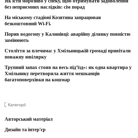
Як їсти морозиво у спеку, щоб отримувати задоволення
без неприємних наслідків: сім порад
На міському стадіоні Козятина запрацював
безкоштовний Wi-Fi.
Порив водогону у Калинівці: аварійну ділянку повністю
замінюють
Століття за плечима: у Хмільницькій громаді привітали
поважну ювілярку
Трупний запах стояв на весь під’їзд»: як одна квартира у
Хмільнику перетворила життя мешканців
багатоповерхівки на кошмар
Категорії
Авторський матеріал
Дизайн та інтер'єр