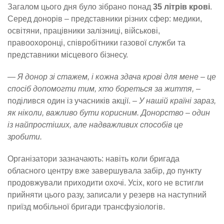
Загалом цього дня було зібрано понад
35 літрів крові
.
Серед донорів – представники різних сфер: медики,
освітяни, працівники залізниці, військові,
правоохоронці, співробітники газової служби та
представники місцевого бізнесу.
— Я донор зі стажем, і кожна здача крові для мене – це
спосіб допомогти тим, хто бореться за життя, –
поділився один із учасників акції.
– У нашій країні зараз,
як ніколи, важливо бути корисним. Донорство – один
із найпростіших, але надважливих способів це
зробити.
Організатори зазначають: навіть коли бригада
обласного центру вже завершувала забір, до пункту
продовжували приходити охочі. Усіх, кого не встигли
прийняти цього разу, записали у резерв на наступний
приїзд мобільної бригади трансфузіологів.