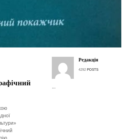
Редакція
4292
POSTS
графічний
...
кою
одної
льтури»
фічний
рію