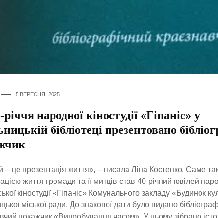
5 ВЕРЕСНЯ, 2025
-річчя народної кіностудії «Гіпаніс» у
ницькій бібліотеці презентовано бібліо
жчик
 – це презентація життя», – писала Ліна Костенко. Саме та
ацією життя громади та її митців став 40-річний ювілей нар
ької кіностудії «Гіпаніс» Комунального закладу «Будинок ку
цької міської ради. До знакової дати було видано бібліогра
вчий покажчик «Випробування часом». У ньому зібрано істо