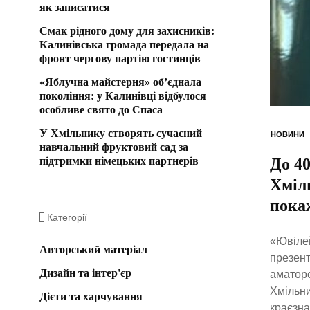
як записатися
Смак рідного дому для захисників:
Калинівська громада передала на
фронт чергову партію гостинців
«Яблучна майстерня» об’єднала
покоління: у Калинівці відбулося
особливе свято до Спаса
У Хмільнику створять сучасний
НОВИНИ
навчальний фруктовий сад за
підтримки німецьких партнерів
До 40
Хміль
пока
Категорії
«Ювілей
Авторський матеріал
презент
Дизайн та інтер'єр
аматорс
Хмільни
Дієти та харчування
краєзна