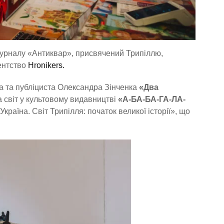
урналу «Антиквар», присвячений Трипіллю,
ентство
Hronikers.
ка та публіциста Олександра Зінченка
«Два
 світ у культовому видавництві
«А-БА-БА-ГА-ЛА-
Україна. Світ Трипілля: початок великої історії», що