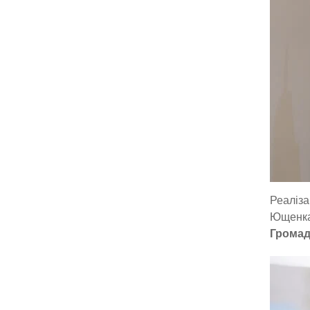
Реаліза
Ющенка,
Громад