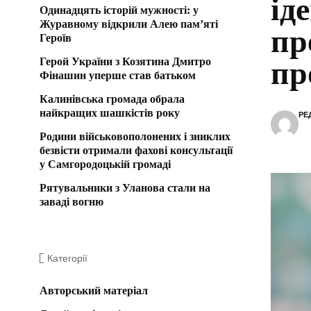
ід
Одинадцять історій мужності: у
Журавному відкрили Алею пам’яті
пр
Героїв
Герой України з Козятина Дмитро
пр
Фінашин уперше став батьком
Калинівська громада обрала
найкращих шашкістів року
РЕ
Родини військовополонених і зниклих
безвісти отримали фахові консультації
у Самгородоцькій громаді
Рятувальники з Уланова стали на
заваді вогню
Категорії
Авторський матеріал