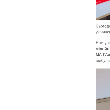
Сьогодн
українс
Наступн
мільйо
МА-ГА
відбула