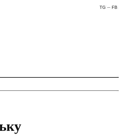
TG
FB
ську