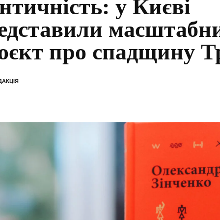
ентичність: у Києві
едставили масштабн
оєкт про спадщину Т
ДАКЦІЯ