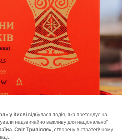
л» у Києві
відбулася подія, яка претендує на
нтували надзвичайно важливу для національної
раїна. Світ Трипілля»,
створену в стратегічному
аді.