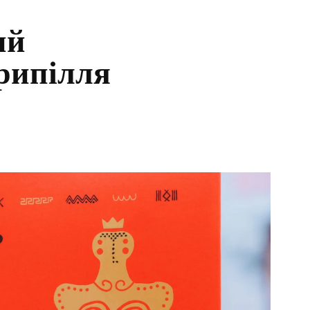
ий
рипілля