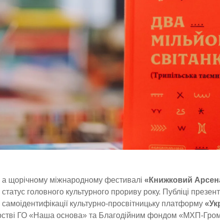
а щорічному міжнародному фестивалі
«Книжковий Арсена
статус головного культурного прориву року. Публіці презе
самоідентифікації культурно-просвітницьку платформу
«Ук
рстві ГО «Наша основа» та Благодійним фондом «МХП-Гром