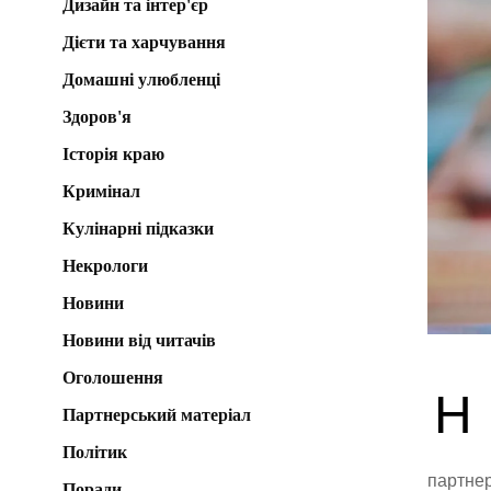
Дизайн та інтер'єр
Дієти та харчування
Домашні улюбленці
Здоров'я
Історія краю
Кримінал
Кулінарні підказки
Некрологи
Новини
Новини від читачів
Оголошення
Н
Партнерський матеріал
Політик
партне
Поради