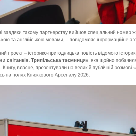
і завдяки такому партнерству вийшов спеціальний номер ж
ькою та англійською мовами, – повідомляє інформаційне аг
ий проєкт – історико-пригодницька повість відомого істори
ни світанків. Трипільська таємниця»
, яка щойно побачила
»
. Книгу, власне, презентували на великій публічній розмові «
сь на полях Книжкового Арсеналу 2026.